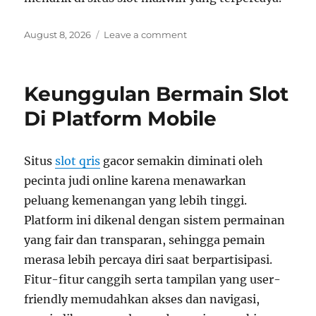
Posted
on
August 8, 2026
Leave a comment
on
Situs
Slot
Hari
Keunggulan Bermain Slot
Ini
Menghadirkan
Di Platform Mobile
Game
Thailand
Terbaru
Situs
slot qris
gacor semakin diminati oleh
pecinta judi online karena menawarkan
peluang kemenangan yang lebih tinggi.
Platform ini dikenal dengan sistem permainan
yang fair dan transparan, sehingga pemain
merasa lebih percaya diri saat berpartisipasi.
Fitur-fitur canggih serta tampilan yang user-
friendly memudahkan akses dan navigasi,