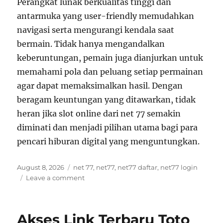
Perangkat lunak berkualitas tinggi dan
antarmuka yang user-friendly memudahkan
navigasi serta mengurangi kendala saat
bermain. Tidak hanya mengandalkan
keberuntungan, pemain juga dianjurkan untuk
memahami pola dan peluang setiap permainan
agar dapat memaksimalkan hasil. Dengan
beragam keuntungan yang ditawarkan, tidak
heran jika slot online dari net 77 semakin
diminati dan menjadi pilihan utama bagi para
pencari hiburan digital yang menguntungkan.
Posted
Tags
August 8, 2026
net 77
,
net77
,
net77 daftar
,
net77 login
on
on
Leave a comment
Tips
Menang
di
Akses Link Terbaru Toto
Slot