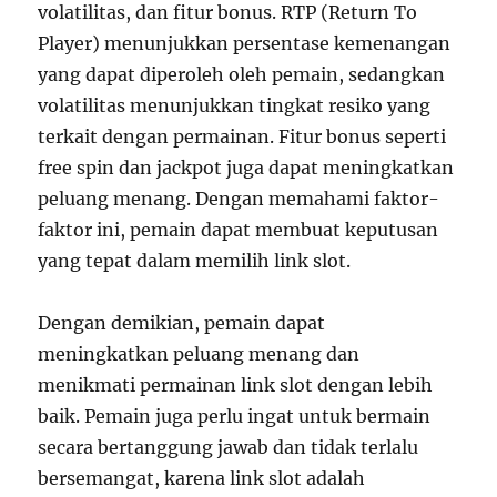
volatilitas, dan fitur bonus. RTP (Return To
Player) menunjukkan persentase kemenangan
yang dapat diperoleh oleh pemain, sedangkan
volatilitas menunjukkan tingkat resiko yang
terkait dengan permainan. Fitur bonus seperti
free spin dan jackpot juga dapat meningkatkan
peluang menang. Dengan memahami faktor-
faktor ini, pemain dapat membuat keputusan
yang tepat dalam memilih link slot.
Dengan demikian, pemain dapat
meningkatkan peluang menang dan
menikmati permainan link slot dengan lebih
baik. Pemain juga perlu ingat untuk bermain
secara bertanggung jawab dan tidak terlalu
bersemangat, karena link slot adalah