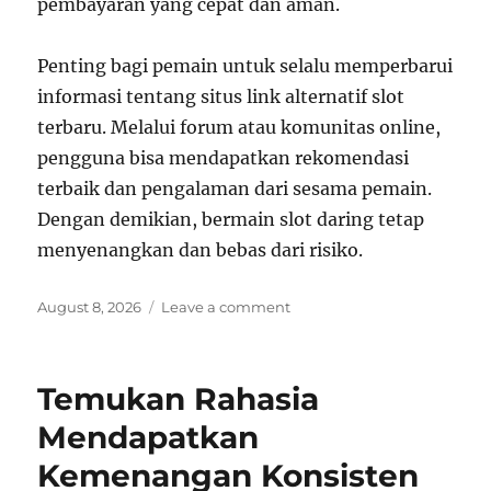
pembayaran yang cepat dan aman.
Penting bagi pemain untuk selalu memperbarui
informasi tentang situs link alternatif slot
terbaru. Melalui forum atau komunitas online,
pengguna bisa mendapatkan rekomendasi
terbaik dan pengalaman dari sesama pemain.
Dengan demikian, bermain slot daring tetap
menyenangkan dan bebas dari risiko.
Posted
on
August 8, 2026
Leave a comment
on
Bermain
Game
Online
Temukan Rahasia
Dengan
Koleksi
Mendapatkan
Permainan
Kemenangan Konsisten
Yang
Lengkap