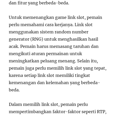
dan fitur yang berbeda-beda.
Untuk memenangkan game link slot, pemain
perlu memahami cara kerjanya. Link slot
menggunakan sistem random number
generator (RNG) untuk menghasilkan hasil
acak. Pemain harus memasang taruhan dan
mengikuti aturan permainan untuk
meningkatkan peluang menang. Selain itu,
pemain juga perlu memilih link slot yang tepat,
karena setiap link slot memiliki tingkat
kemenangan dan kelemahan yang berbeda-
beda.
Dalam memilih link slot, pemain perlu
mempertimbangkan faktor-faktor seperti RTP,