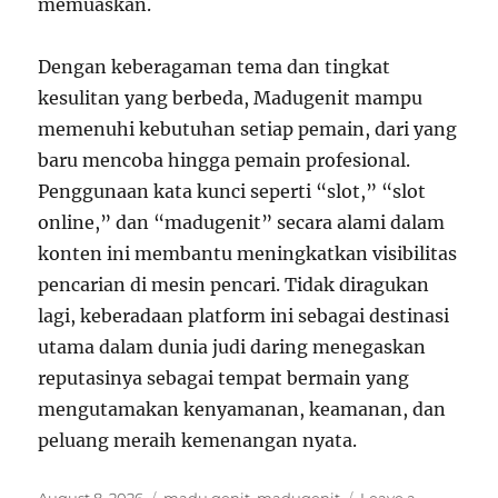
memuaskan.
Dengan keberagaman tema dan tingkat
kesulitan yang berbeda, Madugenit mampu
memenuhi kebutuhan setiap pemain, dari yang
baru mencoba hingga pemain profesional.
Penggunaan kata kunci seperti “slot,” “slot
online,” dan “madugenit” secara alami dalam
konten ini membantu meningkatkan visibilitas
pencarian di mesin pencari. Tidak diragukan
lagi, keberadaan platform ini sebagai destinasi
utama dalam dunia judi daring menegaskan
reputasinya sebagai tempat bermain yang
mengutamakan kenyamanan, keamanan, dan
peluang meraih kemenangan nyata.
Posted
Tags