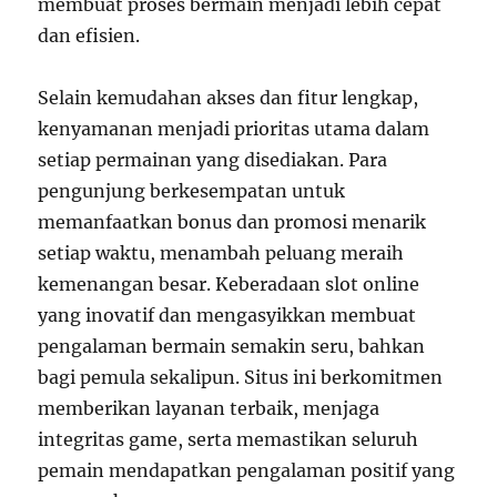
membuat proses bermain menjadi lebih cepat
dan efisien.
Selain kemudahan akses dan fitur lengkap,
kenyamanan menjadi prioritas utama dalam
setiap permainan yang disediakan. Para
pengunjung berkesempatan untuk
memanfaatkan bonus dan promosi menarik
setiap waktu, menambah peluang meraih
kemenangan besar. Keberadaan slot online
yang inovatif dan mengasyikkan membuat
pengalaman bermain semakin seru, bahkan
bagi pemula sekalipun. Situs ini berkomitmen
memberikan layanan terbaik, menjaga
integritas game, serta memastikan seluruh
pemain mendapatkan pengalaman positif yang