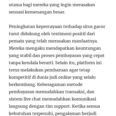
utama bagi mereka yang ingin merasakan
sensasi kemenangan besar.
Peningkatan kepercayaan terhadap situs gacor
turut didukung oleh testimoni positif dari
pemain yang telah merasakan manfaatnya.
Mereka mengaku mendapatkan keuntungan
yang stabil dan proses pembayaran yang cepat
tanpa kendala berarti. Selain itu, platform ini
terus melakukan pembaruan agar tetap
kompetitif di dunia judi online yang selalu
berkembang. Keberagaman metode
pembayaran memudahkan transaksi, dan
sistem live chat memudahkan komunikasi
langsung dengan tim support. Ketika semua
kebutuhan terpenuhi, pengalaman berjudi