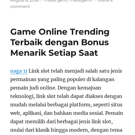
August 8, 2026
madu genit
,
madugenit
Leave a
on
on
comment
Temukan
Rahasia
Mendapatkan
Game Online Trending
Kemenangan
Konsisten
Terbaik dengan Bonus
di
Menarik Setiap Saat
Slot
Online
Paling
Menguntungkan
naga 11
Link slot telah menjadi salah satu jenis
permainan yang paling populer di kalangan
pemain judi online. Dengan kemajuan
teknologi, link slot telah dapat diakses dengan
mudah melalui berbagai platform, seperti situs
web, aplikasi, dan bahkan media sosial. Pemain
dapat memilih dari berbagai jenis link slot,
mulai dari klasik hingga modern, dengan tema