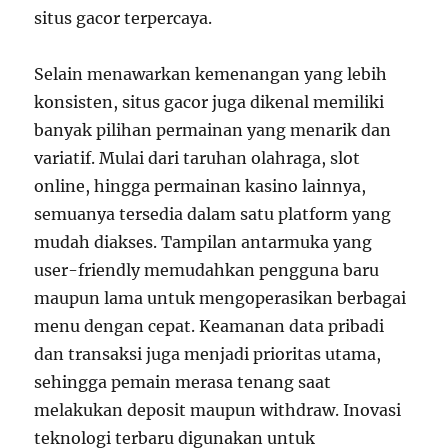
situs gacor terpercaya.
Selain menawarkan kemenangan yang lebih
konsisten, situs gacor juga dikenal memiliki
banyak pilihan permainan yang menarik dan
variatif. Mulai dari taruhan olahraga, slot
online, hingga permainan kasino lainnya,
semuanya tersedia dalam satu platform yang
mudah diakses. Tampilan antarmuka yang
user-friendly memudahkan pengguna baru
maupun lama untuk mengoperasikan berbagai
menu dengan cepat. Keamanan data pribadi
dan transaksi juga menjadi prioritas utama,
sehingga pemain merasa tenang saat
melakukan deposit maupun withdraw. Inovasi
teknologi terbaru digunakan untuk