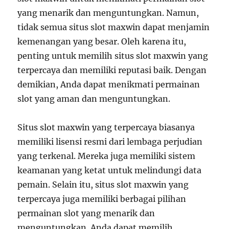
yang menarik dan menguntungkan. Namun,
tidak semua situs slot maxwin dapat menjamin
kemenangan yang besar. Oleh karena itu,
penting untuk memilih situs slot maxwin yang
terpercaya dan memiliki reputasi baik. Dengan
demikian, Anda dapat menikmati permainan
slot yang aman dan menguntungkan.
Situs slot maxwin yang terpercaya biasanya
memiliki lisensi resmi dari lembaga perjudian
yang terkenal. Mereka juga memiliki sistem
keamanan yang ketat untuk melindungi data
pemain. Selain itu, situs slot maxwin yang
terpercaya juga memiliki berbagai pilihan
permainan slot yang menarik dan
menguntungkan. Anda dapat memilih