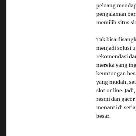
peluang mendapa
pengalaman ber
memilih situs sl
Tak bisa disang
menjadi solusi 
rekomendasi dar
mereka yang in
keuntungan besar
yang mudah, set
slot online. Jad
resmi dan gacor
menanti di seti
besar.