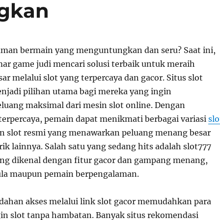
gkan
aman bermain yang menguntungkan dan seru? Saat ini,
r game judi mencari solusi terbaik untuk meraih
 melalui slot yang terpercaya dan gacor. Situs slot
enjadi pilihan utama bagi mereka yang ingin
uang maksimal dari mesin slot online. Dengan
 terpercaya, pemain dapat menikmati berbagai variasi
slo
an slot resmi yang menawarkan peluang menang besar
rik lainnya. Salah satu yang sedang hits adalah slot777
ang dikenal dengan fitur gacor dan gampang menang,
ula maupun pemain berpengalaman.
udahan akses melalui link slot gacor memudahkan para
in slot tanpa hambatan. Banyak situs rekomendasi