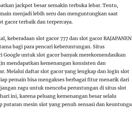
tkan jackpot besar semakin terbuka lebar. Tentu,
main menjadi lebih seru dan menguntungkan saat
ot gacor terbaik dan terpercaya.
kal, keberadaan slot gacor 777 dan slot gacor RAJAPANEN
utama bagi para pencari keberuntungan. Situs
i Google untuk slot gacor banyak merekomendasikan
gin mendapatkan kemenangan konsisten dan
. Melalui daftar slot gacor yang lengkap dan login slot
iap pemain bisa mengakses berbagai fitur menarik dari
i, jangan ragu untuk mencoba peruntungan di situs slot
 hari ini, karena peluang kemenangan besar selalu
ap putaran mesin slot yang penuh sensasi dan keuntung