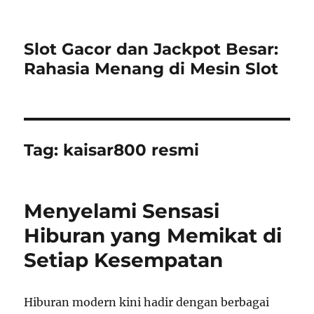
Slot Gacor dan Jackpot Besar:
Rahasia Menang di Mesin Slot
Tag:
kaisar800 resmi
Menyelami Sensasi
Hiburan yang Memikat di
Setiap Kesempatan
Hiburan modern kini hadir dengan berbagai