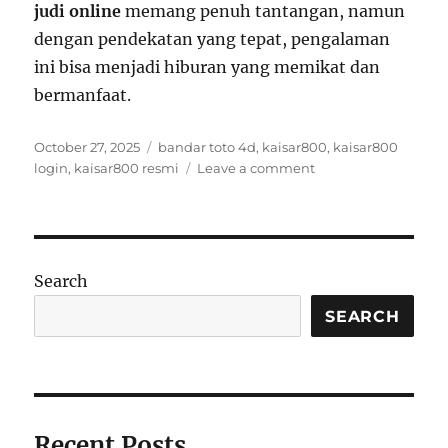
judi online
memang penuh tantangan, namun
dengan pendekatan yang tepat, pengalaman
ini bisa menjadi hiburan yang memikat dan
bermanfaat.
Posted
Tags
October 27, 2025
bandar toto 4d
,
kaisar800
,
kaisar800
on
on
login
,
kaisar800 resmi
Leave a comment
Menyelami
Sensasi
Hiburan
yang
Memikat
Search
di
Setiap
SEARCH
Kesempatan
Recent Posts