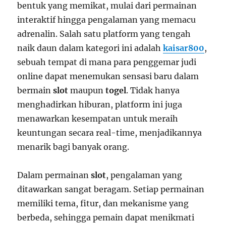
bentuk yang memikat, mulai dari permainan
interaktif hingga pengalaman yang memacu
adrenalin. Salah satu platform yang tengah
naik daun dalam kategori ini adalah
kaisar800
,
sebuah tempat di mana para penggemar judi
online dapat menemukan sensasi baru dalam
bermain
slot
maupun
togel
. Tidak hanya
menghadirkan hiburan, platform ini juga
menawarkan kesempatan untuk meraih
keuntungan secara real-time, menjadikannya
menarik bagi banyak orang.
Dalam permainan
slot
, pengalaman yang
ditawarkan sangat beragam. Setiap permainan
memiliki tema, fitur, dan mekanisme yang
berbeda, sehingga pemain dapat menikmati