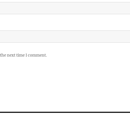
 the next time I comment.