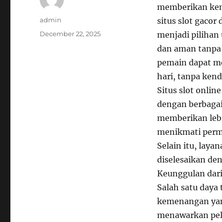
memberikan kemu
Author
admin
situs slot gacor
Posted
December 22, 2025
menjadi pilihan
on
dan aman tanpa
pemain dapat me
hari, tanpa kend
Situs slot onli
dengan berbagai 
memberikan lebi
menikmati perm
Selain itu, lay
diselesaikan den
Keunggulan dari
Salah satu daya 
kemenangan yang
menawarkan pelu