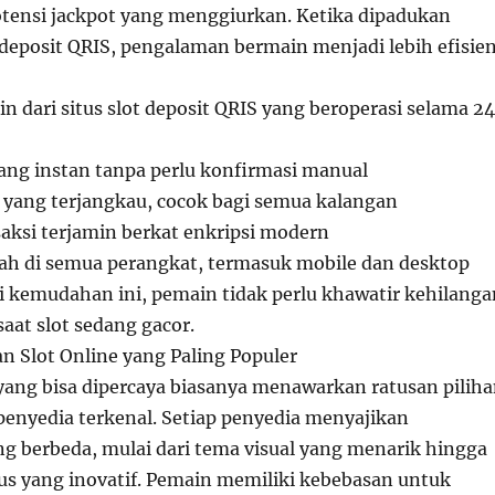
otensi jackpot yang menggiurkan. Ketika dipadukan
eposit QRIS, pengalaman bermain menjadi lebih efisie
n dari situs slot deposit QRIS yang beroperasi selama 24
yang instan tanpa perlu konfirmasi manual
 yang terjangkau, cocok bagi semua kalangan
ksi terjamin berkat enkripsi modern
h di semua perangkat, termasuk mobile dan desktop
 kemudahan ini, pemain tidak perlu khawatir kehilanga
aat slot sedang gacor.
n Slot Online yang Paling Populer
 yang bisa dipercaya biasanya menawarkan ratusan pilih
penyedia terkenal. Setiap penyedia menyajikan
ng berbeda, mulai dari tema visual yang menarik hingga
 yang inovatif. Pemain memiliki kebebasan untuk