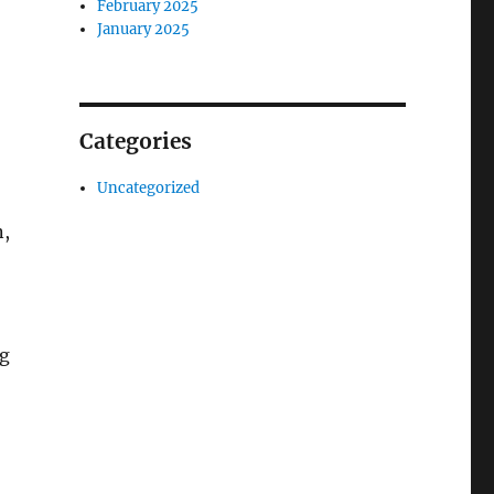
February 2025
January 2025
Categories
Uncategorized
,
ng