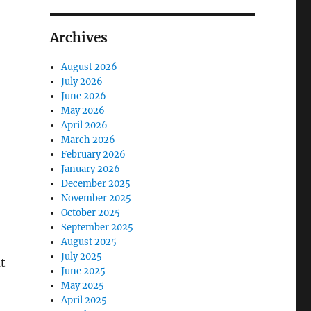
Archives
August 2026
July 2026
June 2026
May 2026
April 2026
March 2026
February 2026
January 2026
December 2025
November 2025
October 2025
September 2025
August 2025
July 2025
t
June 2025
May 2025
April 2025