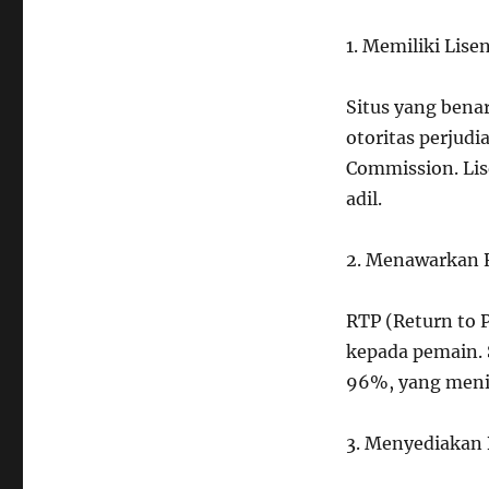
1. Memiliki Lise
Situs yang benar
otoritas perjud
Commission. Lis
adil.
2. Menawarkan 
RTP (Return to 
kepada pemain. 
96%, yang meni
3. Menyediakan 