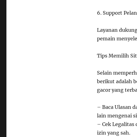
6. Support Pela
Layanan dukung
pemain menyeles
Tips Memilih Sit
Selain memperhat
berikut adalah b
gacor yang terba
– Baca Ulasan 
lain mengenai si
– Cek Legalitas 
izin yang sah.