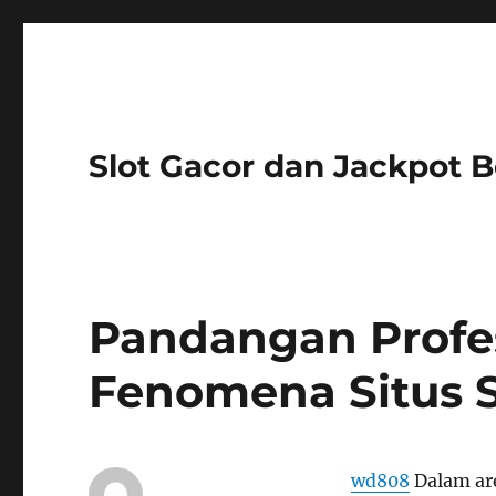
Slot Gacor dan Jackpot B
Pandangan Profe
Fenomena Situs S
wd808
Dalam are