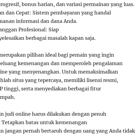
progresif, bonus harian, dan variasi permainan yang luas.
an dan Cepat: Sistem pembayaran yang handal
manan informasi dan dana Anda.
nggan Profesional: Siap
lesaikan berbagai masalah kapan saja.
 merupakan pilihan ideal bagi pemain yang ingin
peluang kemenangan dan memperoleh pengalaman
nline yang menyenangkan. Untuk memaksimalkan
hlah situs yang tepercaya, memiliki lisensi resmi,
tinggi, serta menyediakan berbagai fitur
impah.
in judi online harus dilakukan dengan penuh
. Tetapkan batas untuk kemenangan
an jangan pernah bertaruh dengan uang yang Anda tidak