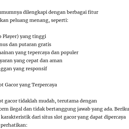
r umumnya dilengkapi dengan berbagai fitur
kan peluang menang, seperti:
 Player) yang tinggi
us dan putaran gratis
ainan yang tepercaya dan populer
yaran yang cepat dan aman
ggan yang responsif
Slot Gacor yang Terpercaya
lot gacor tidaklah mudah, terutama dengan
orm ilegal dan tidak bertanggung jawab yang ada. Beriku
karakteristik dari situs slot gacor yang dapat dipercaya
 perhatikan: