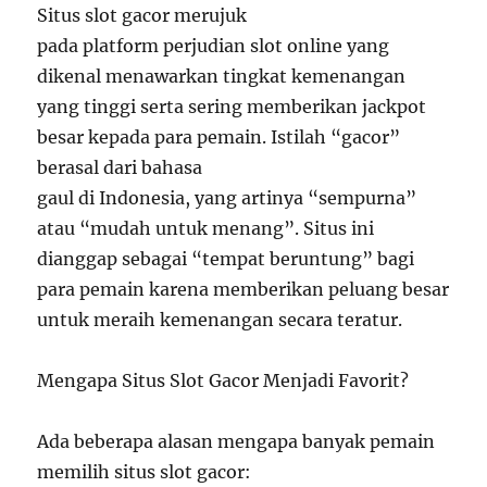
Situs slot gacor merujuk
pada platform perjudian slot online yang
dikenal menawarkan tingkat kemenangan
yang tinggi serta sering memberikan jackpot
besar kepada para pemain. Istilah “gacor”
berasal dari bahasa
gaul di Indonesia, yang artinya “sempurna”
atau “mudah untuk menang”. Situs ini
dianggap sebagai “tempat beruntung” bagi
para pemain karena memberikan peluang besar
untuk meraih kemenangan secara teratur.
Mengapa Situs Slot Gacor Menjadi Favorit?
Ada beberapa alasan mengapa banyak pemain
memilih situs slot gacor: