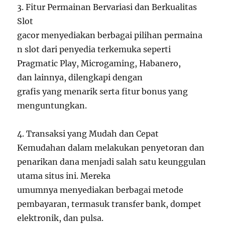
3. Fitur Permainan Bervariasi dan Berkualitas
Slot
gacor menyediakan berbagai pilihan permaina
n slot dari penyedia terkemuka seperti
Pragmatic Play, Microgaming, Habanero,
dan lainnya, dilengkapi dengan
grafis yang menarik serta fitur bonus yang
menguntungkan.
4. Transaksi yang Mudah dan Cepat
Kemudahan dalam melakukan penyetoran dan
penarikan dana menjadi salah satu keunggulan
utama situs ini. Mereka
umumnya menyediakan berbagai metode
pembayaran, termasuk transfer bank, dompet
elektronik, dan pulsa.