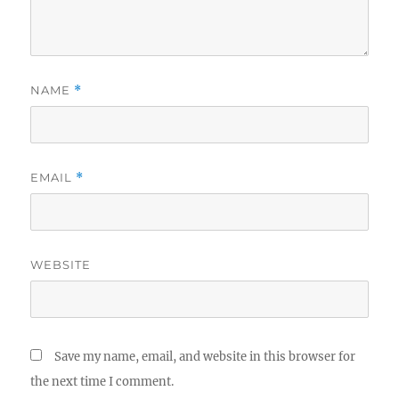
NAME
*
EMAIL
*
WEBSITE
Save my name, email, and website in this browser for
the next time I comment.