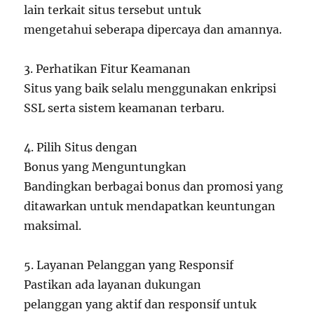
lain terkait situs tersebut untuk
mengetahui seberapa dipercaya dan amannya.
3. Perhatikan Fitur Keamanan
Situs yang baik selalu menggunakan enkripsi
SSL serta sistem keamanan terbaru.
4. Pilih Situs dengan
Bonus yang Menguntungkan
Bandingkan berbagai bonus dan promosi yang
ditawarkan untuk mendapatkan keuntungan
maksimal.
5. Layanan Pelanggan yang Responsif
Pastikan ada layanan dukungan
pelanggan yang aktif dan responsif untuk