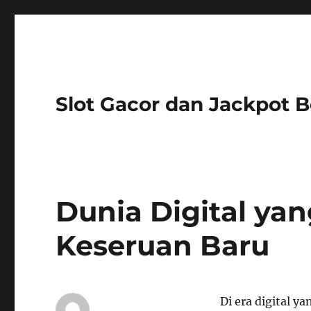
Slot Gacor dan Jackpot B
Dunia Digital ya
Keseruan Baru
Di era digital y