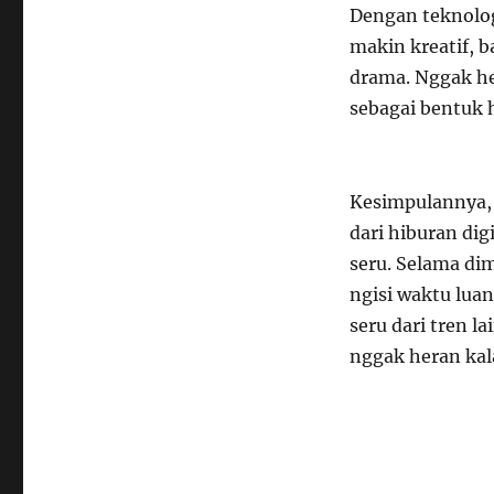
Dengan teknologi
makin kreatif, b
drama. Nggak he
sebagai bentuk h
Kesimpulannya
dari hiburan dig
seru. Selama dim
ngisi waktu lua
seru dari tren l
nggak heran kala