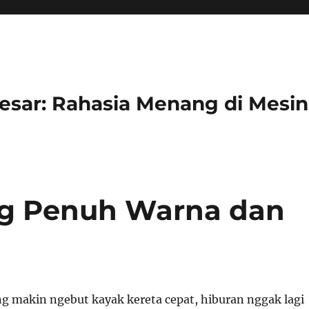
esar: Rahasia Menang di Mesin
ng Penuh Warna dan
ang makin ngebut kayak kereta cepat, hiburan nggak lagi