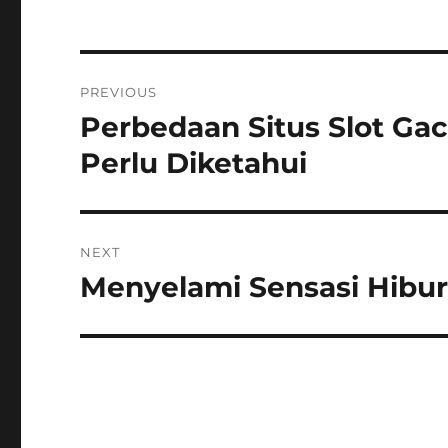
Post
PREVIOUS
navigation
Perbedaan Situs Slot Gac
Previous
post:
Perlu Diketahui
NEXT
Menyelami Sensasi Hibura
Next
post: