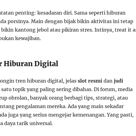
atatan penting: kesadaran diri. Sama seperti hiburan
da porsinya. Main dengan bijak bikin aktivitas ini tetap
bikin kantong jebol atau pikiran stres. Intinya, treat it a
bukan kewajiban.
r Hiburan Digital
ngin tren hiburan digital, jelas
slot resmi
dan
judi
h satu topik yang paling sering dibahas. Di forum, media
rup obrolan, banyak orang berbagi tips, strategi, atau
tentang pengalaman mereka. Ada yang main sekadar
ada juga yang serius mengejar kemenangan. Yang pasti,
a daya tarik universal.