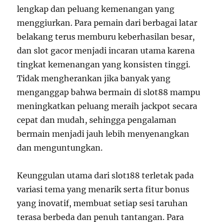
lengkap dan peluang kemenangan yang
menggiurkan. Para pemain dari berbagai latar
belakang terus memburu keberhasilan besar,
dan slot gacor menjadi incaran utama karena
tingkat kemenangan yang konsisten tinggi.
Tidak mengherankan jika banyak yang
menganggap bahwa bermain di slot88 mampu
meningkatkan peluang meraih jackpot secara
cepat dan mudah, sehingga pengalaman
bermain menjadi jauh lebih menyenangkan
dan menguntungkan.
Keunggulan utama dari slot188 terletak pada
variasi tema yang menarik serta fitur bonus
yang inovatif, membuat setiap sesi taruhan
terasa berbeda dan penuh tantangan. Para