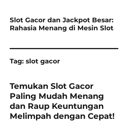
Slot Gacor dan Jackpot Besar:
Rahasia Menang di Mesin Slot
Tag:
slot gacor
Temukan Slot Gacor
Paling Mudah Menang
dan Raup Keuntungan
Melimpah dengan Cepat!