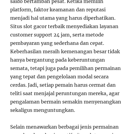
saldo bertambah pesat. Ketika memilih
platform, faktor keamanan dan reputasi
menjadi hal utama yang harus diperhatikan.
Situs slot gacor terbaik menyediakan layanan
customer support 24 jam, serta metode
pembayaran yang sederhana dan cepat.
Keberhasilan meraih kemenangan besar tidak
hanya bergantung pada keberuntungan
semata, tetapi juga pada pemilihan permainan
yang tepat dan pengelolaan modal secara
cerdas. Jadi, setiap pemain harus cermat dan
teliti saat menjajal peruntungan mereka, agar
pengalaman bermain semakin menyenangkan
sekaligus menguntungkan.
Selain menawarkan berbagai jenis permainan