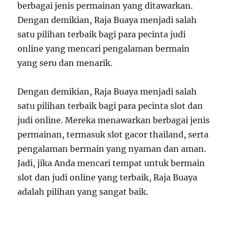
berbagai jenis permainan yang ditawarkan.
Dengan demikian, Raja Buaya menjadi salah
satu pilihan terbaik bagi para pecinta judi
online yang mencari pengalaman bermain
yang seru dan menarik.
Dengan demikian, Raja Buaya menjadi salah
satu pilihan terbaik bagi para pecinta slot dan
judi online. Mereka menawarkan berbagai jenis
permainan, termasuk slot gacor thailand, serta
pengalaman bermain yang nyaman dan aman.
Jadi, jika Anda mencari tempat untuk bermain
slot dan judi online yang terbaik, Raja Buaya
adalah pilihan yang sangat baik.