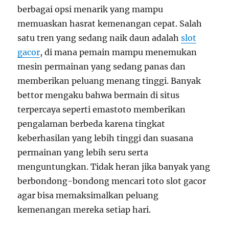
berbagai opsi menarik yang mampu
memuaskan hasrat kemenangan cepat. Salah
satu tren yang sedang naik daun adalah
slot
gacor
, di mana pemain mampu menemukan
mesin permainan yang sedang panas dan
memberikan peluang menang tinggi. Banyak
bettor mengaku bahwa bermain di situs
terpercaya seperti emastoto memberikan
pengalaman berbeda karena tingkat
keberhasilan yang lebih tinggi dan suasana
permainan yang lebih seru serta
menguntungkan. Tidak heran jika banyak yang
berbondong-bondong mencari toto slot gacor
agar bisa memaksimalkan peluang
kemenangan mereka setiap hari.