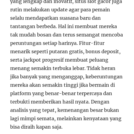
yang lengkap dan inovatif, situs slot gacor juga
rutin melakukan update agar para pemain
selalu mendapatkan suasana baru dan
tantangan berbeda. Hal ini membuat mereka
tak mudah bosan dan terus semangat mencoba
peruntungan setiap harinya. Fitur-fitur
menarik seperti putaran gratis, bonus deposit,
serta jackpot progresif membuat peluang
menang semakin terbuka lebar. Tidak heran
jika banyak yang menganggap, keberuntungan
mereka akan semakin tinggi jika bermain di
platform yang benar-benar terpercaya dan
terbukti memberikan hasil nyata. Dengan
analisis yang tepat, kemenangan besar bukan
lagi mimpi semata, melainkan kenyataan yang
bisa diraih kapan saja.