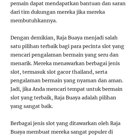
pemain dapat mendapatkan bantuan dan saran
dari tim dukungan mereka jika mereka
membutuhkannya.
Dengan demikian, Raja Buaya menjadi salah
satu pilihan terbaik bagi para pecinta slot yang
mencari pengalaman bermain yang seru dan
menarik. Mereka menawarkan berbagai jenis
slot, termasuk slot gacor thailand, serta
pengalaman bermain yang nyaman dan aman.
Jadi, jika Anda mencari tempat untuk bermain
slot yang terbaik, Raja Buaya adalah pilihan
yang sangat baik.
Berbagai jenis slot yang ditawarkan oleh Raja
Buaya membuat mereka sangat populer di