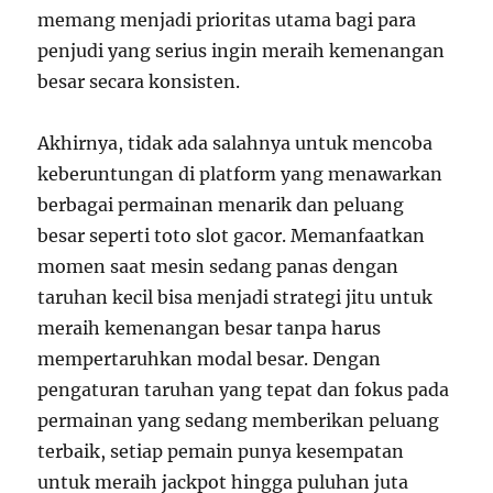
memang menjadi prioritas utama bagi para
penjudi yang serius ingin meraih kemenangan
besar secara konsisten.
Akhirnya, tidak ada salahnya untuk mencoba
keberuntungan di platform yang menawarkan
berbagai permainan menarik dan peluang
besar seperti toto slot gacor. Memanfaatkan
momen saat mesin sedang panas dengan
taruhan kecil bisa menjadi strategi jitu untuk
meraih kemenangan besar tanpa harus
mempertaruhkan modal besar. Dengan
pengaturan taruhan yang tepat dan fokus pada
permainan yang sedang memberikan peluang
terbaik, setiap pemain punya kesempatan
untuk meraih jackpot hingga puluhan juta