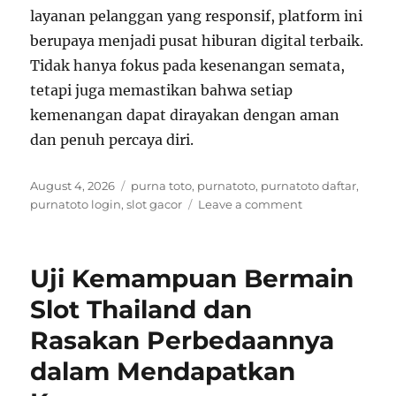
layanan pelanggan yang responsif, platform ini
berupaya menjadi pusat hiburan digital terbaik.
Tidak hanya fokus pada kesenangan semata,
tetapi juga memastikan bahwa setiap
kemenangan dapat dirayakan dengan aman
dan penuh percaya diri.
Posted
Tags
August 4, 2026
purna toto
,
purnatoto
,
purnatoto daftar
,
on
on
purnatoto login
,
slot gacor
Leave a comment
Temukan
Slot
Gacor
Uji Kemampuan Bermain
Paling
Mudah
Slot Thailand dan
Menang
Rasakan Perbedaannya
dan
Raup
dalam Mendapatkan
Keuntungan
Melimpah