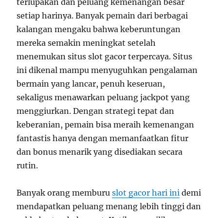
terlupakan dan peluang kemenangan besar
setiap harinya. Banyak pemain dari berbagai
kalangan mengaku bahwa keberuntungan
mereka semakin meningkat setelah
menemukan situs slot gacor terpercaya. Situs
ini dikenal mampu menyuguhkan pengalaman
bermain yang lancar, penuh keseruan,
sekaligus menawarkan peluang jackpot yang
menggiurkan. Dengan strategi tepat dan
keberanian, pemain bisa meraih kemenangan
fantastis hanya dengan memanfaatkan fitur
dan bonus menarik yang disediakan secara
rutin.
Banyak orang memburu
slot gacor hari ini
demi
mendapatkan peluang menang lebih tinggi dan