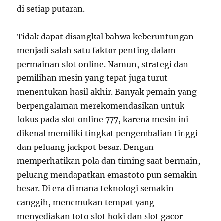
di setiap putaran.
Tidak dapat disangkal bahwa keberuntungan
menjadi salah satu faktor penting dalam
permainan slot online. Namun, strategi dan
pemilihan mesin yang tepat juga turut
menentukan hasil akhir. Banyak pemain yang
berpengalaman merekomendasikan untuk
fokus pada slot online 777, karena mesin ini
dikenal memiliki tingkat pengembalian tinggi
dan peluang jackpot besar. Dengan
memperhatikan pola dan timing saat bermain,
peluang mendapatkan emastoto pun semakin
besar. Di era di mana teknologi semakin
canggih, menemukan tempat yang
menyediakan toto slot hoki dan slot gacor