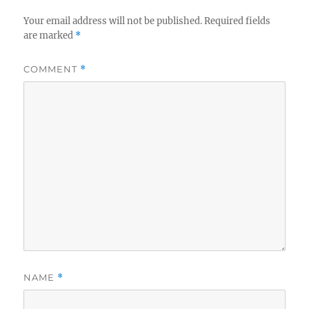
Your email address will not be published.
Required fields
are marked
*
COMMENT
*
NAME
*