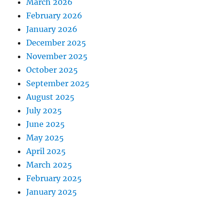
March 2026
February 2026
January 2026
December 2025
November 2025
October 2025
September 2025
August 2025
July 2025
June 2025
May 2025
April 2025
March 2025
February 2025
January 2025