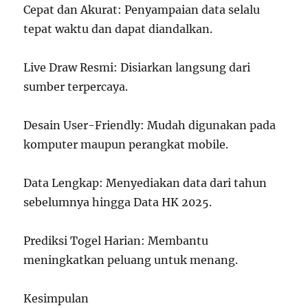
Cepat dan Akurat: Penyampaian data selalu
tepat waktu dan dapat diandalkan.
Live Draw Resmi: Disiarkan langsung dari
sumber terpercaya.
Desain User-Friendly: Mudah digunakan pada
komputer maupun perangkat mobile.
Data Lengkap: Menyediakan data dari tahun
sebelumnya hingga Data HK 2025.
Prediksi Togel Harian: Membantu
meningkatkan peluang untuk menang.
Kesimpulan