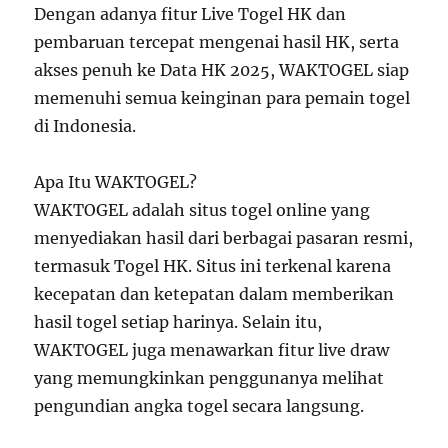
Dengan adanya fitur Live Togel HK dan
pembaruan tercepat mengenai hasil HK, serta
akses penuh ke Data HK 2025, WAKTOGEL siap
memenuhi semua keinginan para pemain togel
di Indonesia.
Apa Itu WAKTOGEL?
WAKTOGEL adalah situs togel online yang
menyediakan hasil dari berbagai pasaran resmi,
termasuk Togel HK. Situs ini terkenal karena
kecepatan dan ketepatan dalam memberikan
hasil togel setiap harinya. Selain itu,
WAKTOGEL juga menawarkan fitur live draw
yang memungkinkan penggunanya melihat
pengundian angka togel secara langsung.