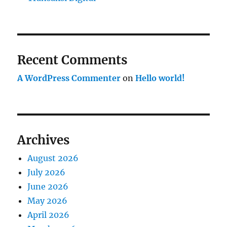
Recent Comments
A WordPress Commenter
on
Hello world!
Archives
August 2026
July 2026
June 2026
May 2026
April 2026