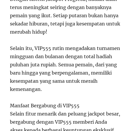
terus meningkat seiring dengan banyaknya
pemain yang ikut. Setiap putaran bukan hanya
sekadar hiburan, tetapi juga kesempatan untuk
merubah hidup!
Selain itu, VIP555 rutin mengadakan turnamen
mingguan dan bulanan dengan total hadiah
puluhan juta rupiah. Semua pemain, dari yang
baru hingga yang berpengalaman, memiliki
kesempatan yang sama untuk meraih
kemenangan.
Manfaat Bergabung di VIP555
Selain fitur menarik dan peluang jackpot besar,
bergabung dengan VIP555 memberi Anda
akses kepada berbagai keuntungan eksklusif,