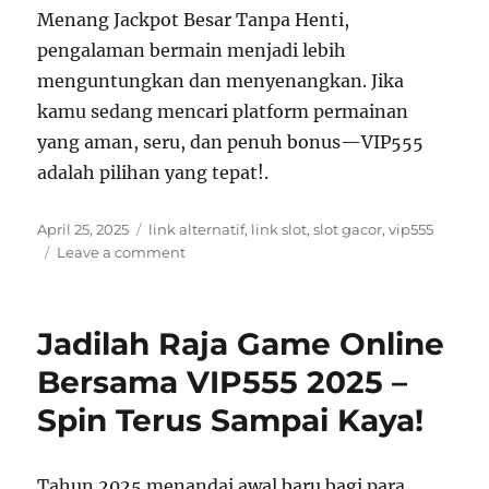
Menang Jackpot Besar Tanpa Henti,
pengalaman bermain menjadi lebih
menguntungkan dan menyenangkan. Jika
kamu sedang mencari platform permainan
yang aman, seru, dan penuh bonus—VIP555
adalah pilihan yang tepat!.
Posted
Tags
April 25, 2025
link alternatif
,
link slot
,
slot gacor
,
vip555
on
on
Leave a comment
VIP555,
Link
Game
Jadilah Raja Game Online
Online
Terbaik
Bersama VIP555 2025 –
2025
Spin Terus Sampai Kaya!
yang
Memberi
Warna
Baru
Tahun 2025 menandai awal baru bagi para