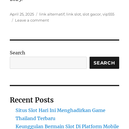
Posted
Tags
April 25, 2025
link alternatif
,
link slot
,
slot gacor
,
vip555
on
on
Leave a comment
Jadilah
Raja
Game
Online
Bersama
Search
VIP555
2025
SEARCH
–
Spin
Terus
Sampai
Kaya!
Recent Posts
Situs Slot Hari Ini Menghadirkan Game
Thailand Terbaru
Keunggulan Bermain Slot Di Platform Mobile