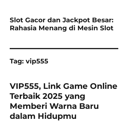
Slot Gacor dan Jackpot Besar:
Rahasia Menang di Mesin Slot
Tag:
vip555
VIP555, Link Game Online
Terbaik 2025 yang
Memberi Warna Baru
dalam Hidupmu