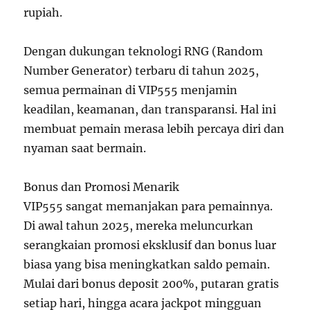
rupiah.
Dengan dukungan teknologi RNG (Random
Number Generator) terbaru di tahun 2025,
semua permainan di VIP555 menjamin
keadilan, keamanan, dan transparansi. Hal ini
membuat pemain merasa lebih percaya diri dan
nyaman saat bermain.
Bonus dan Promosi Menarik
VIP555 sangat memanjakan para pemainnya.
Di awal tahun 2025, mereka meluncurkan
serangkaian promosi eksklusif dan bonus luar
biasa yang bisa meningkatkan saldo pemain.
Mulai dari bonus deposit 200%, putaran gratis
setiap hari, hingga acara jackpot mingguan