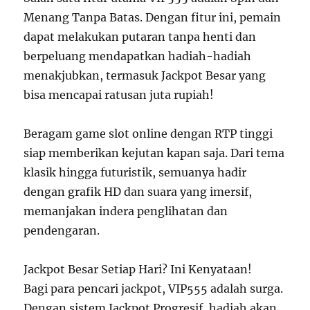
Menang Tanpa Batas. Dengan fitur ini, pemain
dapat melakukan putaran tanpa henti dan
berpeluang mendapatkan hadiah-hadiah
menakjubkan, termasuk Jackpot Besar yang
bisa mencapai ratusan juta rupiah!
Beragam game slot online dengan RTP tinggi
siap memberikan kejutan kapan saja. Dari tema
klasik hingga futuristik, semuanya hadir
dengan grafik HD dan suara yang imersif,
memanjakan indera penglihatan dan
pendengaran.
Jackpot Besar Setiap Hari? Ini Kenyataan!
Bagi para pencari jackpot, VIP555 adalah surga.
Dengan sistem Jackpot Progresif, hadiah akan