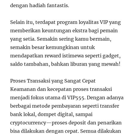
dengan hadiah fantastis.
Selain itu, terdapat program loyalitas VIP yang
memberikan keuntungan ekstra bagi pemain
yang setia. Semakin sering kamu bermain,
semakin besar kemungkinan untuk
mendapatkan reward istimewa seperti gadget,
saldo tambahan, bahkan liburan yang mewah!
Proses Transaksi yang Sangat Cepat
Keamanan dan kecepatan proses transaksi
menjadi fokus utama di VIP555. Dengan adanya
berbagai metode pembayaran seperti transfer
bank lokal, dompet digital, sampai
cryptocurrency—proses deposit dan penarikan
bisa dilakukan dengan cepat. Semua dilakukan