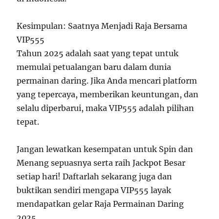
Kesimpulan: Saatnya Menjadi Raja Bersama
VIP555
Tahun 2025 adalah saat yang tepat untuk
memulai petualangan baru dalam dunia
permainan daring. Jika Anda mencari platform
yang tepercaya, memberikan keuntungan, dan
selalu diperbarui, maka VIP555 adalah pilihan
tepat.
Jangan lewatkan kesempatan untuk Spin dan
Menang sepuasnya serta raih Jackpot Besar
setiap hari! Daftarlah sekarang juga dan
buktikan sendiri mengapa VIP555 layak
mendapatkan gelar Raja Permainan Daring
2025.