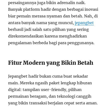
persaingannya juga bikin adrenalin naik.
Banyak platform hadir dengan berbagai inovasi
biar pemain merasa nyaman dan betah. Nah, di
antara banyak nama yang muncul,
jepangbet
berhasil jadi salah satu pilihan yang sering
direkomendasikan karena menghadirkan
pengalaman berbeda bagi para penggunanya.
Fitur Modern yang Bikin Betah
Jepangbet hadir bukan cuma buat sekadar
main. Mereka ngasih paket lengkap hiburan
digital: tampilan user-friendly, pilihan
permainan beragam, dan teknologi canggih
yang bikin transaksi berjalan cepat serta aman.