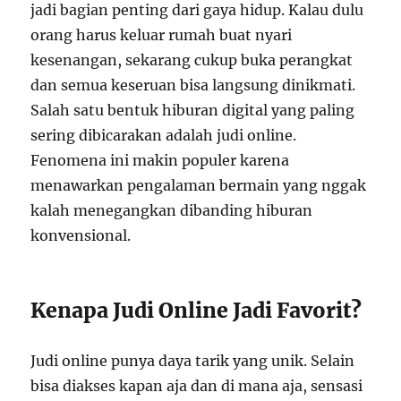
jadi bagian penting dari gaya hidup. Kalau dulu
orang harus keluar rumah buat nyari
kesenangan, sekarang cukup buka perangkat
dan semua keseruan bisa langsung dinikmati.
Salah satu bentuk hiburan digital yang paling
sering dibicarakan adalah judi online.
Fenomena ini makin populer karena
menawarkan pengalaman bermain yang nggak
kalah menegangkan dibanding hiburan
konvensional.
Kenapa Judi Online Jadi Favorit?
Judi online punya daya tarik yang unik. Selain
bisa diakses kapan aja dan di mana aja, sensasi