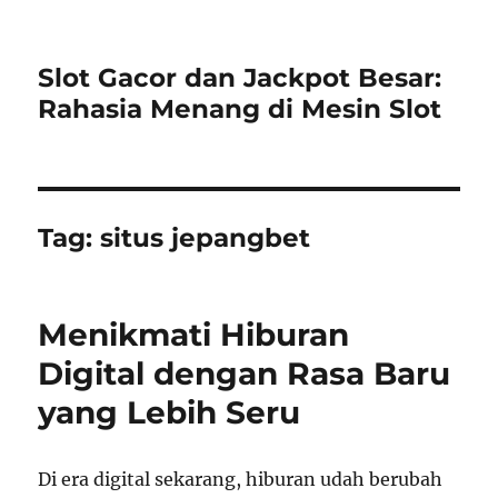
Slot Gacor dan Jackpot Besar:
Rahasia Menang di Mesin Slot
Tag:
situs jepangbet
Menikmati Hiburan
Digital dengan Rasa Baru
yang Lebih Seru
Di era digital sekarang, hiburan udah berubah