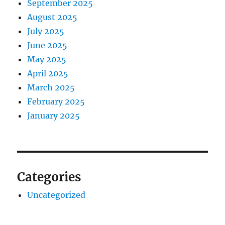
September 2025
August 2025
July 2025
June 2025
May 2025
April 2025
March 2025
February 2025
January 2025
Categories
Uncategorized