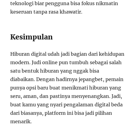
teknologi biar pengguna bisa fokus nikmatin
keseruan tanpa rasa khawatir.
Kesimpulan
Hiburan digital udah jadi bagian dari kehidupan
modern. Judi online pun tumbuh sebagai salah
satu bentuk hiburan yang nggak bisa
diabaikan. Dengan hadirnya jepangbet, pemain
punya opsi baru buat menikmati hiburan yang
seru, aman, dan pastinya menyenangkan. Jadi,
buat kamu yang nyari pengalaman digital beda
dari biasanya, platform ini bisa jadi pilihan
menarik.