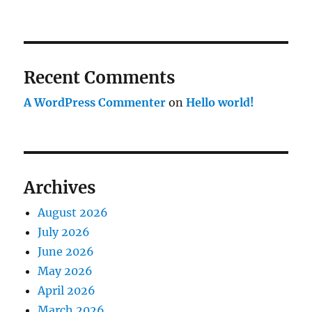
Recent Comments
A WordPress Commenter
on
Hello world!
Archives
August 2026
July 2026
June 2026
May 2026
April 2026
March 2026