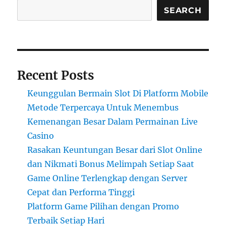
SEARCH
Recent Posts
Keunggulan Bermain Slot Di Platform Mobile
Metode Terpercaya Untuk Menembus
Kemenangan Besar Dalam Permainan Live
Casino
Rasakan Keuntungan Besar dari Slot Online
dan Nikmati Bonus Melimpah Setiap Saat
Game Online Terlengkap dengan Server
Cepat dan Performa Tinggi
Platform Game Pilihan dengan Promo
Terbaik Setiap Hari