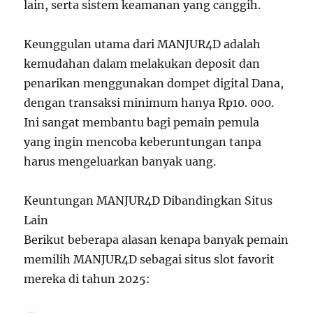
lain, serta sistem keamanan yang canggih.
Keunggulan utama dari MANJUR4D adalah
kemudahan dalam melakukan deposit dan
penarikan menggunakan dompet digital Dana,
dengan transaksi minimum hanya Rp10. 000.
Ini sangat membantu bagi pemain pemula
yang ingin mencoba keberuntungan tanpa
harus mengeluarkan banyak uang.
Keuntungan MANJUR4D Dibandingkan Situs
Lain
Berikut beberapa alasan kenapa banyak pemain
memilih MANJUR4D sebagai situs slot favorit
mereka di tahun 2025: