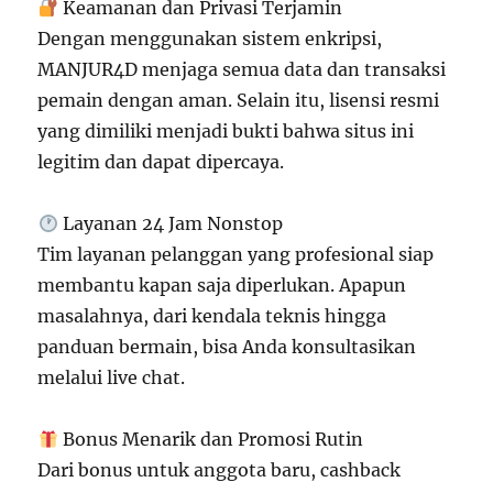
Keamanan dan Privasi Terjamin
Dengan menggunakan sistem enkripsi,
MANJUR4D menjaga semua data dan transaksi
pemain dengan aman. Selain itu, lisensi resmi
yang dimiliki menjadi bukti bahwa situs ini
legitim dan dapat dipercaya.
Layanan 24 Jam Nonstop
Tim layanan pelanggan yang profesional siap
membantu kapan saja diperlukan. Apapun
masalahnya, dari kendala teknis hingga
panduan bermain, bisa Anda konsultasikan
melalui live chat.
Bonus Menarik dan Promosi Rutin
Dari bonus untuk anggota baru, cashback