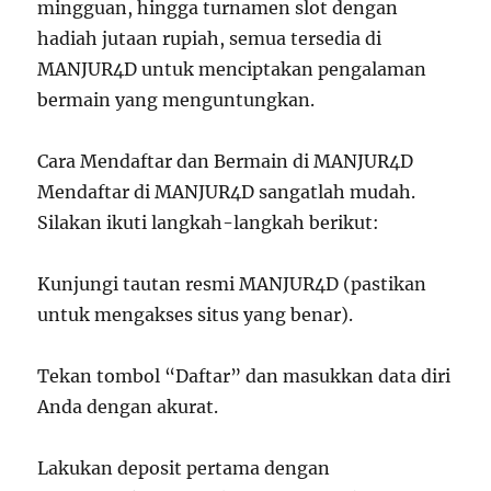
mingguan, hingga turnamen slot dengan
hadiah jutaan rupiah, semua tersedia di
MANJUR4D untuk menciptakan pengalaman
bermain yang menguntungkan.
Cara Mendaftar dan Bermain di MANJUR4D
Mendaftar di MANJUR4D sangatlah mudah.
Silakan ikuti langkah-langkah berikut:
Kunjungi tautan resmi MANJUR4D (pastikan
untuk mengakses situs yang benar).
Tekan tombol “Daftar” dan masukkan data diri
Anda dengan akurat.
Lakukan deposit pertama dengan