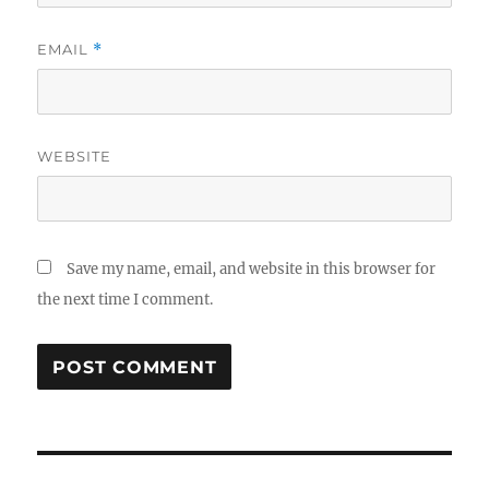
EMAIL
*
WEBSITE
Save my name, email, and website in this browser for
the next time I comment.
Post