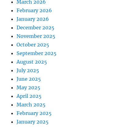
March 2026
February 2026
January 2026
December 2025
November 2025
October 2025
September 2025
August 2025
July 2025
June 2025
May 2025
April 2025
March 2025
February 2025
January 2025