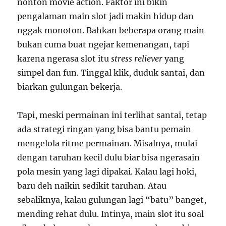
nonton movie action. Faktor ini bikin
pengalaman main slot jadi makin hidup dan
nggak monoton. Bahkan beberapa orang main
bukan cuma buat ngejar kemenangan, tapi
karena ngerasa slot itu
stress reliever
yang
simpel dan fun. Tinggal klik, duduk santai, dan
biarkan gulungan bekerja.
Tapi, meski permainan ini terlihat santai, tetap
ada strategi ringan yang bisa bantu pemain
mengelola ritme permainan. Misalnya, mulai
dengan taruhan kecil dulu biar bisa ngerasain
pola mesin yang lagi dipakai. Kalau lagi hoki,
baru deh naikin sedikit taruhan. Atau
sebaliknya, kalau gulungan lagi “batu” banget,
mending rehat dulu. Intinya, main slot itu soal