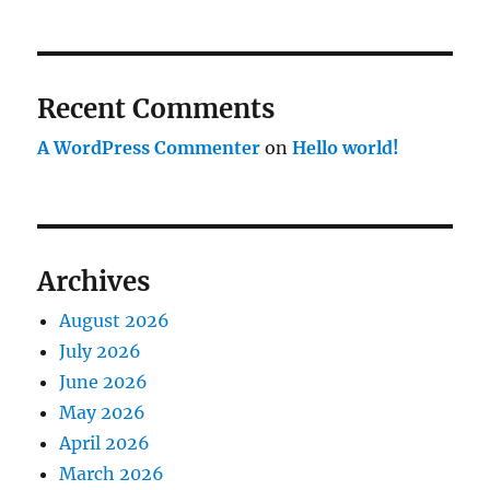
Recent Comments
A WordPress Commenter
on
Hello world!
Archives
August 2026
July 2026
June 2026
May 2026
April 2026
March 2026