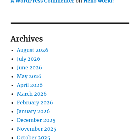
A WordPress Commenter
on
Hello world!
Archives
August 2026
July 2026
June 2026
May 2026
April 2026
March 2026
February 2026
January 2026
December 2025
November 2025
October 2025