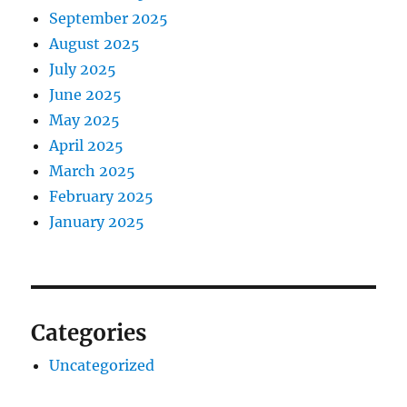
September 2025
August 2025
July 2025
June 2025
May 2025
April 2025
March 2025
February 2025
January 2025
Categories
Uncategorized