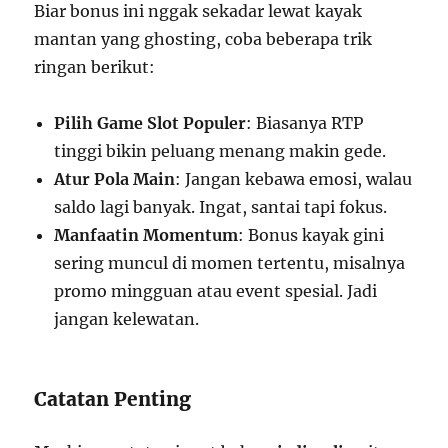
Biar bonus ini nggak sekadar lewat kayak
mantan yang ghosting, coba beberapa trik
ringan berikut:
Pilih Game Slot Populer
: Biasanya RTP
tinggi bikin peluang menang makin gede.
Atur Pola Main
: Jangan kebawa emosi, walau
saldo lagi banyak. Ingat, santai tapi fokus.
Manfaatin Momentum
: Bonus kayak gini
sering muncul di momen tertentu, misalnya
promo mingguan atau event spesial. Jadi
jangan kelewatan.
Catatan Penting