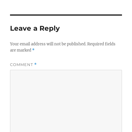
on
Leave a Reply
Your email address will not be published.
Required fields
are marked
*
COMMENT
*