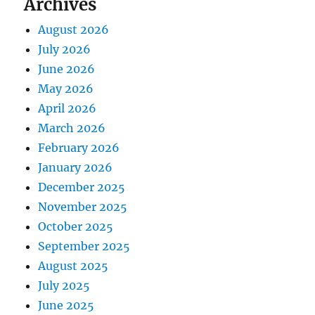
Archives
August 2026
July 2026
June 2026
May 2026
April 2026
March 2026
February 2026
January 2026
December 2025
November 2025
October 2025
September 2025
August 2025
July 2025
June 2025