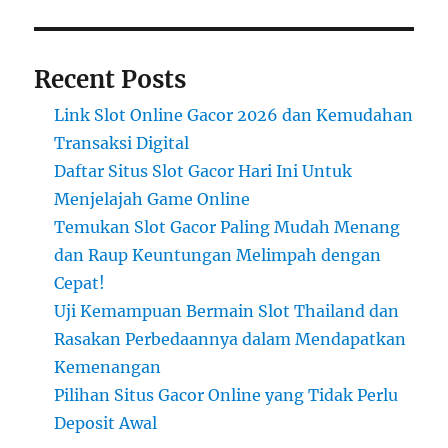
Recent Posts
Link Slot Online Gacor 2026 dan Kemudahan
Transaksi Digital
Daftar Situs Slot Gacor Hari Ini Untuk
Menjelajah Game Online
Temukan Slot Gacor Paling Mudah Menang
dan Raup Keuntungan Melimpah dengan
Cepat!
Uji Kemampuan Bermain Slot Thailand dan
Rasakan Perbedaannya dalam Mendapatkan
Kemenangan
Pilihan Situs Gacor Online yang Tidak Perlu
Deposit Awal