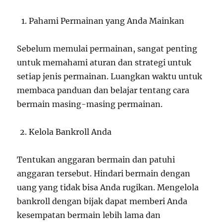
Pahami Permainan yang Anda Mainkan
Sebelum memulai permainan, sangat penting
untuk memahami aturan dan strategi untuk
setiap jenis permainan. Luangkan waktu untuk
membaca panduan dan belajar tentang cara
bermain masing-masing permainan.
Kelola Bankroll Anda
Tentukan anggaran bermain dan patuhi
anggaran tersebut. Hindari bermain dengan
uang yang tidak bisa Anda rugikan. Mengelola
bankroll dengan bijak dapat memberi Anda
kesempatan bermain lebih lama dan