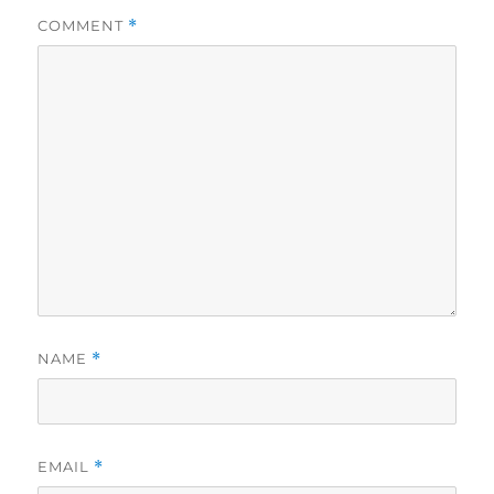
COMMENT
*
NAME
*
EMAIL
*