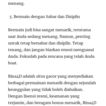
menang.
Bermain dengan Sabar dan Disiplin
Bermain judi bisa sangat menarik, terutama
saat Anda sedang menang. Namun, penting
untuk tetap bersabar dan disiplin. Tetap
tenang, dan jangan biarkan emosi menguasai
Anda. Fokuslah pada rencana yang telah Anda
buat.
Rina4D adalah situs gacor yang menyediakan
berbagai permainan menarik dengan sejumlah
keunggulan yang tidak boleh diabaikan.
Dengan lisensi resmi, keamanan yang
terjamin, dan beragam bonus menarik, Rina4D