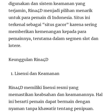
digunakan dan sistem keamanan yang
terjamin, Rina4D menjadi pilihan menarik
untuk para pemain di Indonesia. Situs ini
terkenal sebagai “situs gacor” karena sering
memberikan kemenangan kepada para
pemainnya, terutama dalam segmen slot dan
lotere.
Keunggulan Rina4D
Lisensi dan Keamanan
Rina4D memiliki lisensi resmi yang
memastikan keabsahan dan keamanannya. Hal
ini berarti pemain dapat bermain dengan
nyaman tanpa khawatir tentang penipuan.