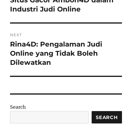
Situs Gacor Ambon4D dalam
Industri Judi Online
NEXT
Rina4D: Pengalaman Judi
Next
post:
Online yang Tidak Boleh
Dilewatkan
Search
SEARCH