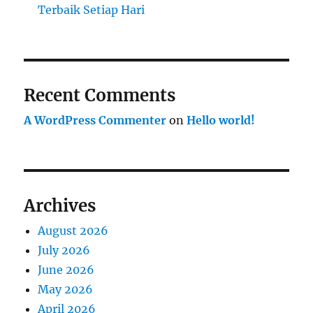
Terbaik Setiap Hari
Recent Comments
A WordPress Commenter
on
Hello world!
Archives
August 2026
July 2026
June 2026
May 2026
April 2026