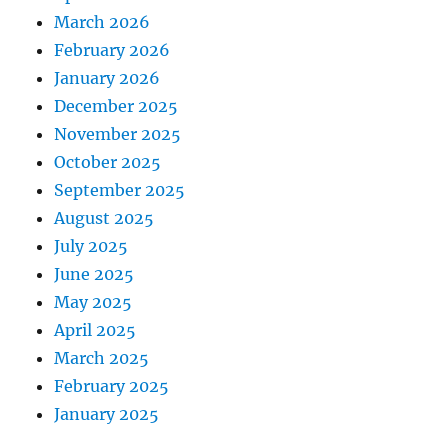
March 2026
February 2026
January 2026
December 2025
November 2025
October 2025
September 2025
August 2025
July 2025
June 2025
May 2025
April 2025
March 2025
February 2025
January 2025