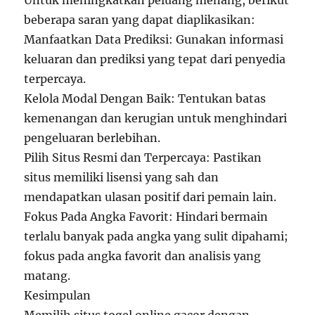
Untuk meningkatkan peluang menang, berikut
beberapa saran yang dapat diaplikasikan:
Manfaatkan Data Prediksi: Gunakan informasi
keluaran dan prediksi yang tepat dari penyedia
terpercaya.
Kelola Modal Dengan Baik: Tentukan batas
kemenangan dan kerugian untuk menghindari
pengeluaran berlebihan.
Pilih Situs Resmi dan Terpercaya: Pastikan
situs memiliki lisensi yang sah dan
mendapatkan ulasan positif dari pemain lain.
Fokus Pada Angka Favorit: Hindari bermain
terlalu banyak pada angka yang sulit dipahami;
fokus pada angka favorit dan analisis yang
matang.
Kesimpulan