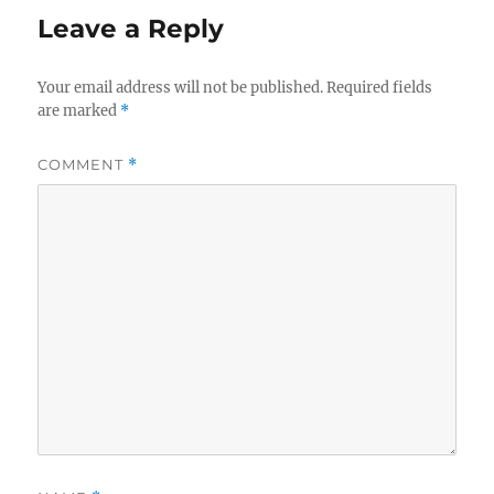
Leave a Reply
Your email address will not be published.
Required fields
are marked
*
COMMENT
*