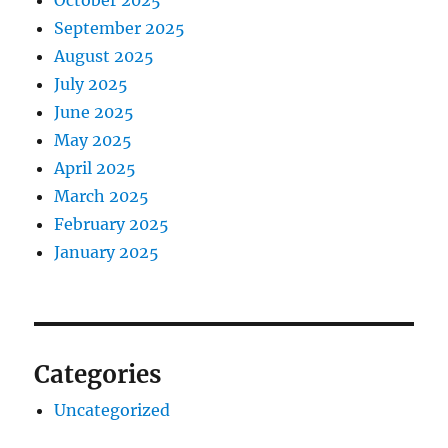
October 2025
September 2025
August 2025
July 2025
June 2025
May 2025
April 2025
March 2025
February 2025
January 2025
Categories
Uncategorized