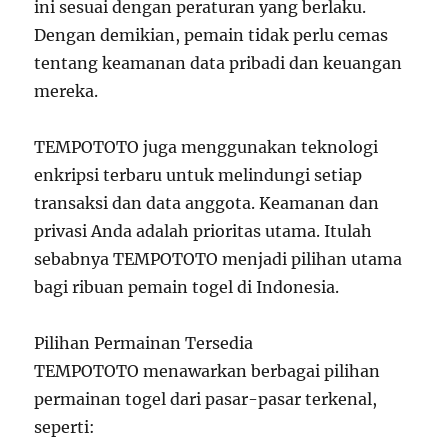
ini sesuai dengan peraturan yang berlaku.
Dengan demikian, pemain tidak perlu cemas
tentang keamanan data pribadi dan keuangan
mereka.
TEMPOTOTO juga menggunakan teknologi
enkripsi terbaru untuk melindungi setiap
transaksi dan data anggota. Keamanan dan
privasi Anda adalah prioritas utama. Itulah
sebabnya TEMPOTOTO menjadi pilihan utama
bagi ribuan pemain togel di Indonesia.
Pilihan Permainan Tersedia
TEMPOTOTO menawarkan berbagai pilihan
permainan togel dari pasar-pasar terkenal,
seperti: