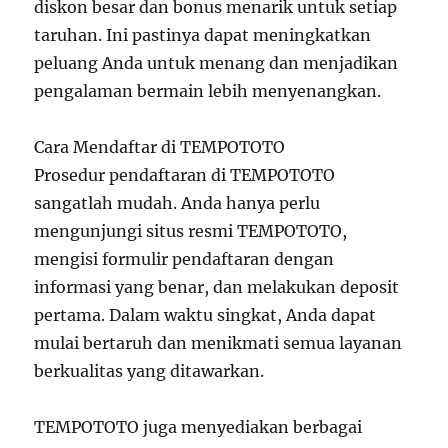
diskon besar dan bonus menarik untuk setiap
taruhan. Ini pastinya dapat meningkatkan
peluang Anda untuk menang dan menjadikan
pengalaman bermain lebih menyenangkan.
Cara Mendaftar di TEMPOTOTO
Prosedur pendaftaran di TEMPOTOTO
sangatlah mudah. Anda hanya perlu
mengunjungi situs resmi TEMPOTOTO,
mengisi formulir pendaftaran dengan
informasi yang benar, dan melakukan deposit
pertama. Dalam waktu singkat, Anda dapat
mulai bertaruh dan menikmati semua layanan
berkualitas yang ditawarkan.
TEMPOTOTO juga menyediakan berbagai