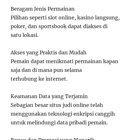
Beragam Jenis Permainan
Pilihan seperti slot online, kasino langsung,
poker, dan sportsbook dapat diakses di
satu lokasi.
Akses yang Praktis dan Mudah
Pemain dapat menikmati permainan kapan
saja dan di mana pun selama
terhubung ke internet.
Keamanan Data yang Terjamin
Sebagian besar situs judi online telah
menggunakan teknologi enkripsi canggih
untuk melindungi data pribadi pemain.