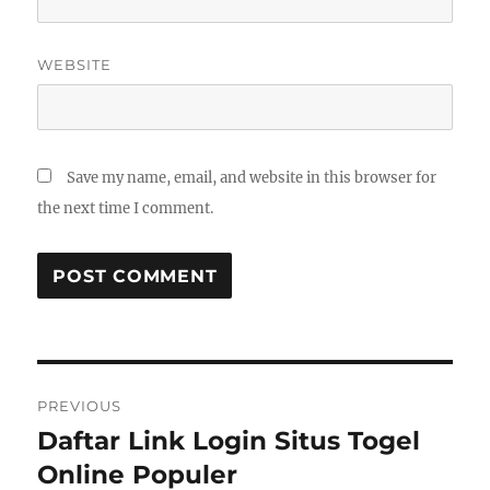
WEBSITE
Save my name, email, and website in this browser for
the next time I comment.
Post
PREVIOUS
navigation
Daftar Link Login Situs Togel
Previous
post:
Online Populer