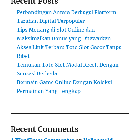
Recent Posts
Perbandingan Antara Berbagai Platform
Taruhan Digital Terpopuler
Tips Menang di Slot Online dan
Maksimalkan Bonus yang Ditawarkan
Akses Link Terbaru Toto Slot Gacor Tanpa
Ribet
Temukan Toto Slot Modal Receh Dengan
Sensasi Berbeda
Bermain Game Online Dengan Koleksi
Permainan Yang Lengkap
Recent Comments