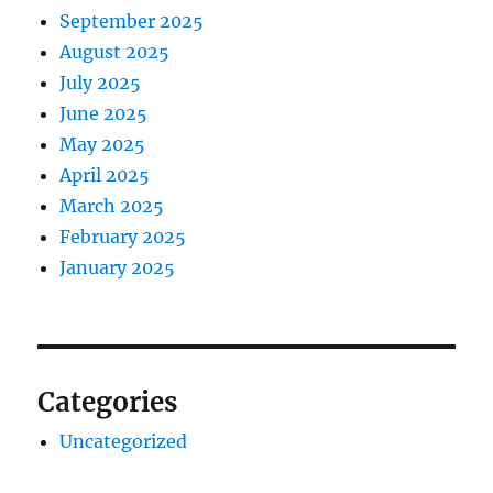
September 2025
August 2025
July 2025
June 2025
May 2025
April 2025
March 2025
February 2025
January 2025
Categories
Uncategorized