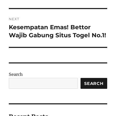
NEXT
Kesempatan Emas! Bettor
Next
post:
Wajib Gabung Situs Togel No.1!
Search
SEARCH