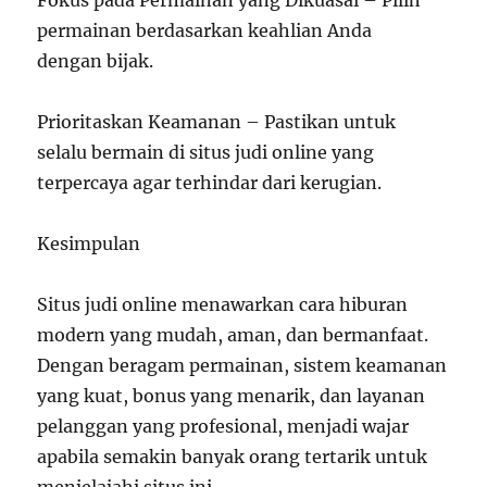
Fokus pada Permainan yang Dikuasai – Pilih
permainan berdasarkan keahlian Anda
dengan bijak.
Prioritaskan Keamanan – Pastikan untuk
selalu bermain di situs judi online yang
terpercaya agar terhindar dari kerugian.
Kesimpulan
Situs judi online menawarkan cara hiburan
modern yang mudah, aman, dan bermanfaat.
Dengan beragam permainan, sistem keamanan
yang kuat, bonus yang menarik, dan layanan
pelanggan yang profesional, menjadi wajar
apabila semakin banyak orang tertarik untuk