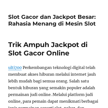
Slot Gacor dan Jackpot Besar:
Rahasia Menang di Mesin Slot
Trik Ampuh Jackpot di
Slot Gacor Online
ulti700
Perkembangan teknologi digital telah
membuat akses hiburan melalui internet jauh
lebih mudah bagi semua orang. Salah satu
bentuk hiburan yang semakin populer adalah
permainan judi online. Melalui platform judi
online, para pemain dapat menikmati berbagai