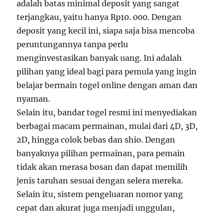
adalah batas minimal deposit yang sangat
terjangkau, yaitu hanya Rp10. 000. Dengan
deposit yang kecil ini, siapa saja bisa mencoba
peruntungannya tanpa perlu
menginvestasikan banyak uang. Ini adalah
pilihan yang ideal bagi para pemula yang ingin
belajar bermain togel online dengan aman dan
nyaman.
Selain itu, bandar togel resmi ini menyediakan
berbagai macam permainan, mulai dari 4D, 3D,
2D, hingga colok bebas dan shio. Dengan
banyaknya pilihan permainan, para pemain
tidak akan merasa bosan dan dapat memilih
jenis taruhan sesuai dengan selera mereka.
Selain itu, sistem pengeluaran nomor yang
cepat dan akurat juga menjadi unggulan,