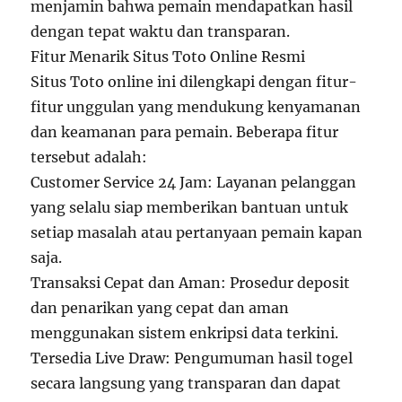
menjamin bahwa pemain mendapatkan hasil
dengan tepat waktu dan transparan.
Fitur Menarik Situs Toto Online Resmi
Situs Toto online ini dilengkapi dengan fitur-
fitur unggulan yang mendukung kenyamanan
dan keamanan para pemain. Beberapa fitur
tersebut adalah:
Customer Service 24 Jam: Layanan pelanggan
yang selalu siap memberikan bantuan untuk
setiap masalah atau pertanyaan pemain kapan
saja.
Transaksi Cepat dan Aman: Prosedur deposit
dan penarikan yang cepat dan aman
menggunakan sistem enkripsi data terkini.
Tersedia Live Draw: Pengumuman hasil togel
secara langsung yang transparan dan dapat