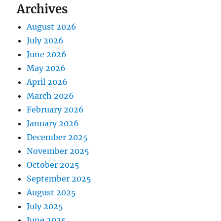
Archives
August 2026
July 2026
June 2026
May 2026
April 2026
March 2026
February 2026
January 2026
December 2025
November 2025
October 2025
September 2025
August 2025
July 2025
June 2025