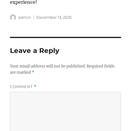
experience!
Author
Posted
admin
December 13, 2025
on
Leave a Reply
Your email address will not be published.
Required fields
are marked
*
COMMENT
*