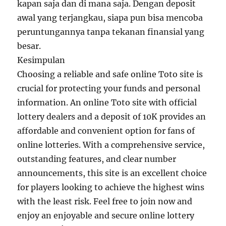
kapan saja dan di mana saja. Dengan deposit
awal yang terjangkau, siapa pun bisa mencoba
peruntungannya tanpa tekanan finansial yang
besar.
Kesimpulan
Choosing a reliable and safe online Toto site is
crucial for protecting your funds and personal
information. An online Toto site with official
lottery dealers and a deposit of 10K provides an
affordable and convenient option for fans of
online lotteries. With a comprehensive service,
outstanding features, and clear number
announcements, this site is an excellent choice
for players looking to achieve the highest wins
with the least risk. Feel free to join now and
enjoy an enjoyable and secure online lottery