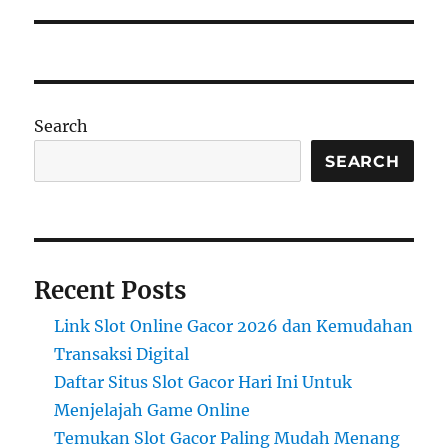
Search
SEARCH
Recent Posts
Link Slot Online Gacor 2026 dan Kemudahan
Transaksi Digital
Daftar Situs Slot Gacor Hari Ini Untuk
Menjelajah Game Online
Temukan Slot Gacor Paling Mudah Menang