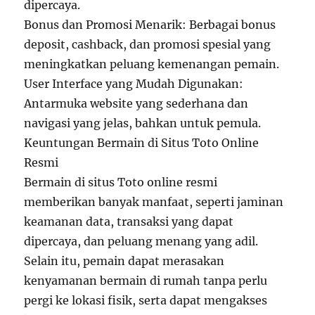
dipercaya.
Bonus dan Promosi Menarik: Berbagai bonus
deposit, cashback, dan promosi spesial yang
meningkatkan peluang kemenangan pemain.
User Interface yang Mudah Digunakan:
Antarmuka website yang sederhana dan
navigasi yang jelas, bahkan untuk pemula.
Keuntungan Bermain di Situs Toto Online
Resmi
Bermain di situs Toto online resmi
memberikan banyak manfaat, seperti jaminan
keamanan data, transaksi yang dapat
dipercaya, dan peluang menang yang adil.
Selain itu, pemain dapat merasakan
kenyamanan bermain di rumah tanpa perlu
pergi ke lokasi fisik, serta dapat mengakses