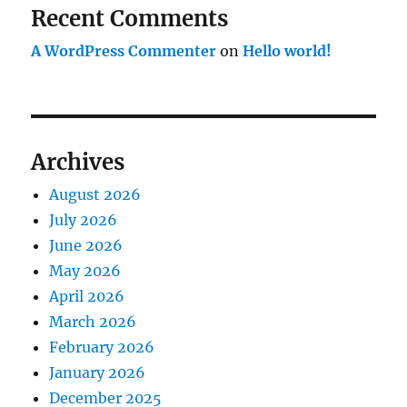
Recent Comments
A WordPress Commenter
on
Hello world!
Archives
August 2026
July 2026
June 2026
May 2026
April 2026
March 2026
February 2026
January 2026
December 2025