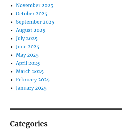
November 2025
October 2025
September 2025
August 2025
July 2025
June 2025
May 2025
April 2025
March 2025
February 2025
January 2025
Categories