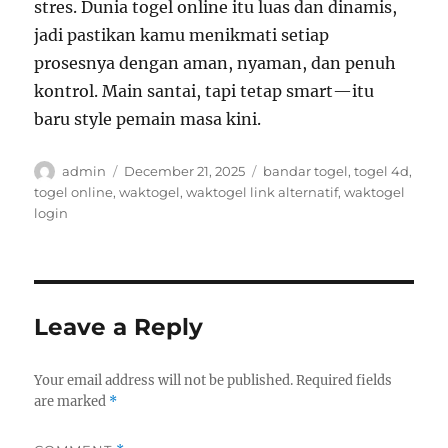
stres. Dunia togel online itu luas dan dinamis,
jadi pastikan kamu menikmati setiap
prosesnya dengan aman, nyaman, dan penuh
kontrol. Main santai, tapi tetap smart—itu
baru style pemain masa kini.
Author
Posted
Tags
admin
December 21, 2025
bandar togel
,
togel 4d
,
on
togel online
,
waktogel
,
waktogel link alternatif
,
waktogel
login
Leave a Reply
Your email address will not be published.
Required fields
are marked
*