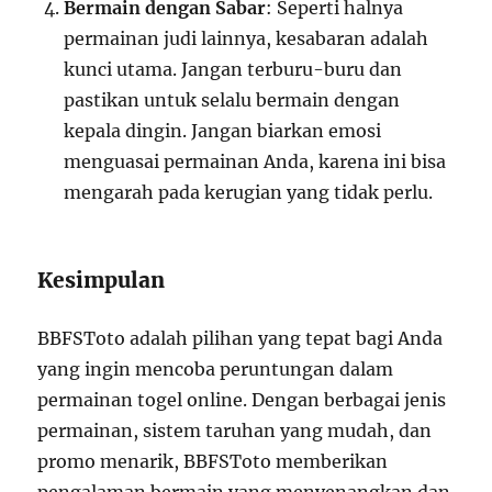
Bermain dengan Sabar
: Seperti halnya
permainan judi lainnya, kesabaran adalah
kunci utama. Jangan terburu-buru dan
pastikan untuk selalu bermain dengan
kepala dingin. Jangan biarkan emosi
menguasai permainan Anda, karena ini bisa
mengarah pada kerugian yang tidak perlu.
Kesimpulan
BBFSToto adalah pilihan yang tepat bagi Anda
yang ingin mencoba peruntungan dalam
permainan togel online. Dengan berbagai jenis
permainan, sistem taruhan yang mudah, dan
promo menarik, BBFSToto memberikan