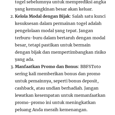
togel sebelumnya untuk memprediksi angka
yang kemungkinan besar akan keluar.
Kelola Modal dengan Bijak
: Salah satu kunci
kesuksesan dalam permainan togel adalah
pengelolaan modal yang tepat. Jangan
terburu-buru dalam bertaruh dengan modal
besar, tetapi pastikan untuk bermain
dengan bijak dan mempertimbangkan risiko
yang ada.
Manfaatkan Promo dan Bonus
: BBFSToto
sering kali memberikan bonus dan promo
untuk pemainnya, seperti bonus deposit,
cashback, atau undian berhadiah. Jangan
lewatkan kesempatan untuk memanfaatkan
promo-promo ini untuk meningkatkan
peluang Anda meraih kemenangan.