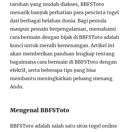
taruhan yang mudah diakses, BBFSToto
menarik banyak perhatian para pencinta togel
dari berbagai belahan dunia. Bagi pemula
maupun pemain berpengalaman, memahami
cara bermain dengan bijak di BBFSToto adalah
kunci untuk meraih kemenangan. Artikel ini
akan memberikan panduan lengkap tentang
bagaimana cara bermain di BBFSToto dengan
efektif, serta beberapa tips yang bisa
membantu meningkatkan peluang menang
Anda.
Mengenal BBFSToto
BBFSToto adalah salah satu situs togel online