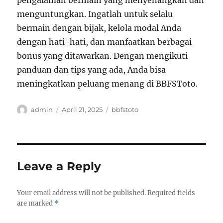
pengalaman bermain yang menyenangkan dan
menguntungkan. Ingatlah untuk selalu
bermain dengan bijak, kelola modal Anda
dengan hati-hati, dan manfaatkan berbagai
bonus yang ditawarkan. Dengan mengikuti
panduan dan tips yang ada, Anda bisa
meningkatkan peluang menang di BBFSToto.
Author
Posted
Tags
admin
April 21, 2025
bbfstoto
on
Leave a Reply
Your email address will not be published.
Required fields
are marked
*