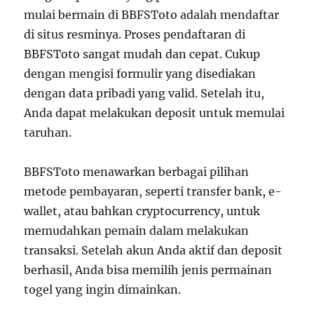
mulai bermain di BBFSToto adalah mendaftar
di situs resminya. Proses pendaftaran di
BBFSToto sangat mudah dan cepat. Cukup
dengan mengisi formulir yang disediakan
dengan data pribadi yang valid. Setelah itu,
Anda dapat melakukan deposit untuk memulai
taruhan.
BBFSToto menawarkan berbagai pilihan
metode pembayaran, seperti transfer bank, e-
wallet, atau bahkan cryptocurrency, untuk
memudahkan pemain dalam melakukan
transaksi. Setelah akun Anda aktif dan deposit
berhasil, Anda bisa memilih jenis permainan
togel yang ingin dimainkan.