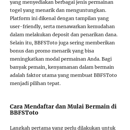
yang menyediakan berbagai jenis permainan
togel yang menarik dan menguntungkan.
Platform ini dikenal dengan tampilan yang
user-friendly, serta menawarkan kemudahan
dalam melakukan deposit dan penarikan dana.
Selain itu, BBFSToto juga sering memberikan
bonus dan promo menarik yang bisa
meningkatkan modal permainan Anda. Bagi
banyak pemain, kenyamanan dalam bermain
adalah faktor utama yang membuat BBFSToto
menjadi pilihan tepat.
Cara Mendaftar dan Mulai Bermain di
BBFSToto
Langkah pertama yang perlu dilakukan untuk