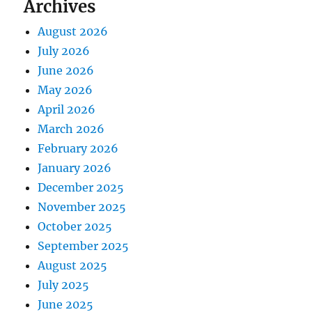
Archives
August 2026
July 2026
June 2026
May 2026
April 2026
March 2026
February 2026
January 2026
December 2025
November 2025
October 2025
September 2025
August 2025
July 2025
June 2025