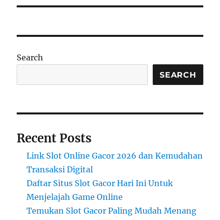
Search
SEARCH
Recent Posts
Link Slot Online Gacor 2026 dan Kemudahan
Transaksi Digital
Daftar Situs Slot Gacor Hari Ini Untuk
Menjelajah Game Online
Temukan Slot Gacor Paling Mudah Menang