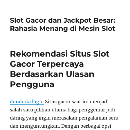
Slot Gacor dan Jackpot Besar:
Rahasia Menang di Mesin Slot
Rekomendasi Situs Slot
Gacor Terpercaya
Berdasarkan Ulasan
Pengguna
dorahoki login
Situs gacor saat ini menjadi
salah satu pilihan utama bagi penggemar judi
daring yang ingin merasakan pengalaman seru
dan menguntungkan. Dengan berbagai opsi