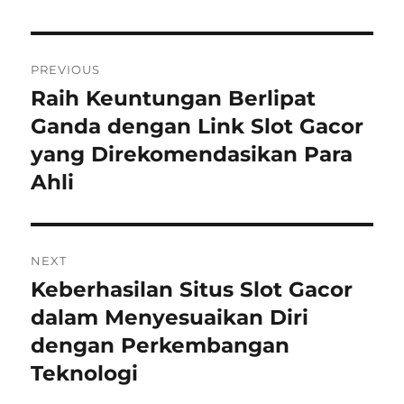
Post
PREVIOUS
navigation
Raih Keuntungan Berlipat
Previous
post:
Ganda dengan Link Slot Gacor
yang Direkomendasikan Para
Ahli
NEXT
Keberhasilan Situs Slot Gacor
Next
post:
dalam Menyesuaikan Diri
dengan Perkembangan
Teknologi