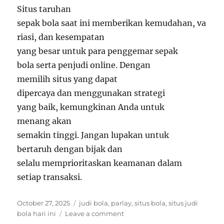
Situs taruhan
sepak bola saat ini memberikan kemudahan, va
riasi, dan kesempatan
yang besar untuk para penggemar sepak
bola serta penjudi online. Dengan
memilih situs yang dapat
dipercaya dan menggunakan strategi
yang baik, kemungkinan Anda untuk
menang akan
semakin tinggi. Jangan lupakan untuk
bertaruh dengan bijak dan
selalu memprioritaskan keamanan dalam
setiap transaksi.
Posted
Tags
October 27, 2025
judi bola
,
parlay
,
situs bola
,
situs judi
on
on
bola hari ini
Leave a comment
Perkembangan