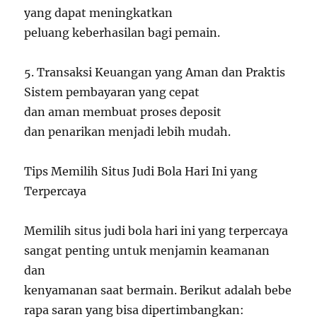
yang dapat meningkatkan
peluang keberhasilan bagi pemain.
5. Transaksi Keuangan yang Aman dan Praktis
Sistem pembayaran yang cepat
dan aman membuat proses deposit
dan penarikan menjadi lebih mudah.
Tips Memilih Situs Judi Bola Hari Ini yang
Terpercaya
Memilih situs judi bola hari ini yang terpercaya
sangat penting untuk menjamin keamanan
dan
kenyamanan saat bermain. Berikut adalah bebe
rapa saran yang bisa dipertimbangkan: