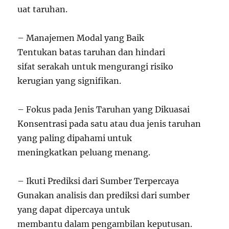
uat taruhan.
– Manajemen Modal yang Baik
Tentukan batas taruhan dan hindari
sifat serakah untuk mengurangi risiko
kerugian yang signifikan.
– Fokus pada Jenis Taruhan yang Dikuasai
Konsentrasi pada satu atau dua jenis taruhan
yang paling dipahami untuk
meningkatkan peluang menang.
– Ikuti Prediksi dari Sumber Terpercaya
Gunakan analisis dan prediksi dari sumber
yang dapat dipercaya untuk
membantu dalam pengambilan keputusan.