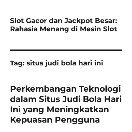
Slot Gacor dan Jackpot Besar:
Rahasia Menang di Mesin Slot
Tag:
situs judi bola hari ini
Perkembangan Teknologi
dalam Situs Judi Bola Hari
Ini yang Meningkatkan
Kepuasan Pengguna