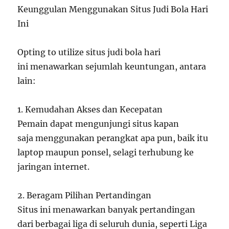
Keunggulan Menggunakan Situs Judi Bola Hari
Ini
Opting to utilize situs judi bola hari
ini menawarkan sejumlah keuntungan, antara
lain:
1. Kemudahan Akses dan Kecepatan
Pemain dapat mengunjungi situs kapan
saja menggunakan perangkat apa pun, baik itu
laptop maupun ponsel, selagi terhubung ke
jaringan internet.
2. Beragam Pilihan Pertandingan
Situs ini menawarkan banyak pertandingan
dari berbagai liga di seluruh dunia, seperti Liga