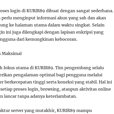
proses login di KURIR89 dibuat dengan sangat sederhana.
perlu menginput informasi akun yang sah dan akan
ung ke halaman utama dalam waktu singkat. Selain
gin ini juga dilengkapi dengan lapisan enkripsi yang
engguna dari kemungkinan kebocoran.
s Maksimal
h fokus utama di KURIR89. Tim pengembang selalu
rikan pengalaman optimal bagi pengguna melalui
r berkecepatan tinggi serta koneksi yang stabil. Hal ini
tiap proses login, browsing, ataupun aktivitas online
n lancar tanpa adanya keterlambatan.
ruktur server yang mutakhir, KURIR89 mampu