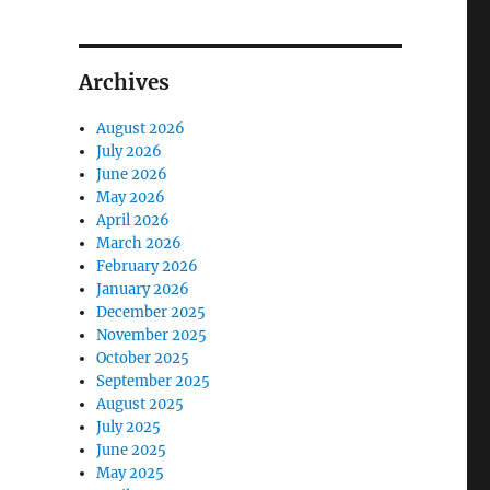
Archives
August 2026
July 2026
June 2026
May 2026
April 2026
March 2026
February 2026
January 2026
December 2025
November 2025
October 2025
September 2025
August 2025
July 2025
June 2025
May 2025