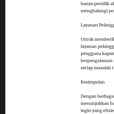
hanya pemilik a
menghalangi pot
Layanan Pelangg
Untuk memberik
layanan pelangg
pengguna kapan
berpengalaman d
setiap masalah t
Kesimpulan
Dengan berbagai
menunjukkan ba
login yang efisi