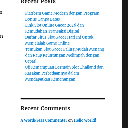
Recent Posts
in
Platform Game Modern dengan Program
Bonus Tanpa Batas
Link Slot Online Gacor 2026 dan
Kemudahan Transaksi Digital
an
Daftar Situs Slot Gacor Hari Ini Untuk
Menjelajah Game Online
Temukan Slot Gacor Paling Mudah Menang
dan Raup Keuntungan Melimpah dengan
Cepat!
Uji Kemampuan Bermain Slot Thailand dan
Rasakan Perbedaannya dalam
Mendapatkan Kemenangan
Recent Comments
A WordPress Commenter
on
Hello world!