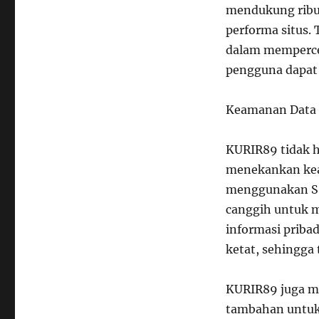
mendukung ribu
performa situs.
dalam memperce
pengguna dapat 
Keamanan Data 
KURIR89 tidak h
menekankan kea
menggunakan SSL
canggih untuk me
informasi priba
ketat, sehingga 
KURIR89 juga me
tambahan untuk