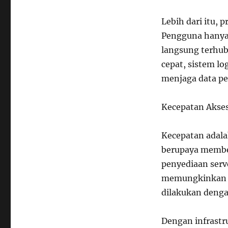
Lebih dari itu, 
Pengguna hanya 
langsung terhub
cepat, sistem lo
menjaga data p
Kecepatan Akse
Kecepatan adala
berupaya membe
penyediaan serve
memungkinkan se
dilakukan denga
Dengan infrast