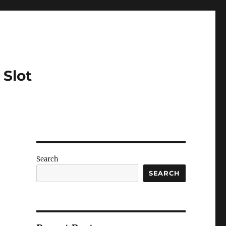
 Slot
Search
SEARCH