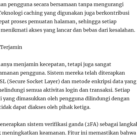
an pengguna secara bersamaan tanpa mengurangi
 Teknologi caching yang digunakan juga berkontribusi
pat proses pemuatan halaman, sehingga setiap
menikmati akses yang lancar dan bebas dari kesalahan.
Terjamin
anya menjamin kecepatan, tetapi juga sangat
manan pengguna. Sistem mereka telah diterapkan
 (Secure Socket Layer) dan metode enkripsi data yang
lindungi semua aktivitas login dan transaksi. Setiap
di yang dimasukkan oleh pengguna dilindungi dengan
tidak dapat diakses oleh pihak ketiga.
nerapkan sistem verifikasi ganda (2FA) sebagai langka
 meningkatkan keamanan. Fitur ini memastikan bahwa