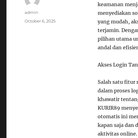
keamanan menjad
Author
admin
menyediakan sol
Posted
October 6, 2025
yang mudah, aks
on
terjamin. Denga
pilihan utama u
andal dan efisie
Akses Login Ta
Salah satu fitu
dalam proses lo
khawatir tentang
KURIR89 menyedia
otomatis ini m
kapan saja dan 
aktivitas online.