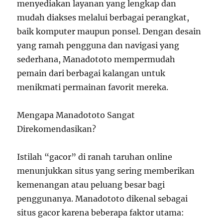
menyediakan layanan yang lengkap dan
mudah diakses melalui berbagai perangkat,
baik komputer maupun ponsel. Dengan desain
yang ramah pengguna dan navigasi yang
sederhana, Manadototo mempermudah
pemain dari berbagai kalangan untuk
menikmati permainan favorit mereka.
Mengapa Manadototo Sangat
Direkomendasikan?
Istilah “gacor” di ranah taruhan online
menunjukkan situs yang sering memberikan
kemenangan atau peluang besar bagi
penggunanya. Manadototo dikenal sebagai
situs gacor karena beberapa faktor utama: