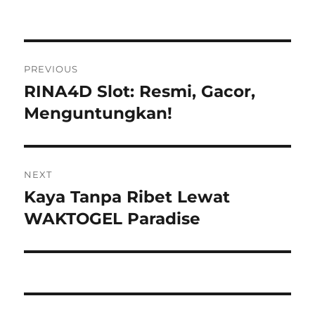
Post
PREVIOUS
navigation
RINA4D Slot: Resmi, Gacor,
Previous
post:
Menguntungkan!
NEXT
Kaya Tanpa Ribet Lewat
Next
post:
WAKTOGEL Paradise