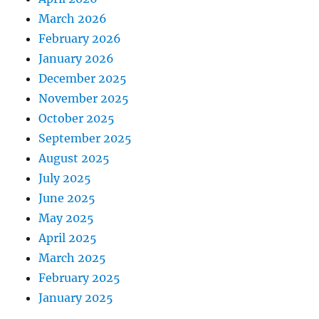
March 2026
February 2026
January 2026
December 2025
November 2025
October 2025
September 2025
August 2025
July 2025
June 2025
May 2025
April 2025
March 2025
February 2025
January 2025