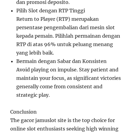
dan promosi deposito.
Pilih Slot dengan RTP Tinggi
Return to Player (RTP) merupakan
persentase pengembalian dari mesin slot
kepada pemain. Pilihlah permainan dengan
RTP di atas 96% untuk peluang menang
yang lebih baik.
Bermain dengan Sabar dan Konsisten
Avoid playing on impulse. Stay patient and
maintain your focus, as significant victories
generally come from consistent and
strategic play.
Conclusion
The gacor jamuslot site is the top choice for
online slot enthusiasts seeking high winning