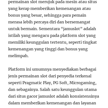
permainan slot merujuk pada mesin atau situs
yang kerap memberikan kemenangan atau
bonus yang besar, sehingga para pemain
merasa lebih percaya diri dan bersemangat
untuk bermain. Sementara “jamuslot” adalah
istilah yang mengacu pada platform slot yang
memiliki keunggulan tertentu, seperti tingkat
kemenangan yang tinggi dan bonus yang
melimpah.
Platform ini umumnya menyediakan berbagai
jenis permainan slot dari penyedia terkenal
seperti Pragmatic Play, PG Soft, Microgaming,
dan sebagainya. Salah satu keunggulan utama
dari situs gacor jamuslot adalah konsistensinya
dalam memberikan kemenangan dan layanan