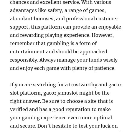
chances and excellent service. With various
advantages like safety, a range of games,
abundant bonuses, and professional customer
support, this platform can provide an enjoyable
and rewarding playing experience. However,
remember that gambling is a form of
entertainment and should be approached
responsibly. Always manage your funds wisely
and enjoy each game with plenty of patience.
If you are searching for a trustworthy and gacor
slot platform, gacor jamuslot might be the
right answer. Be sure to choose a site that is
verified and has a good reputation to make
your gaming experience even more optimal
and secure. Don’t hesitate to test your luck on