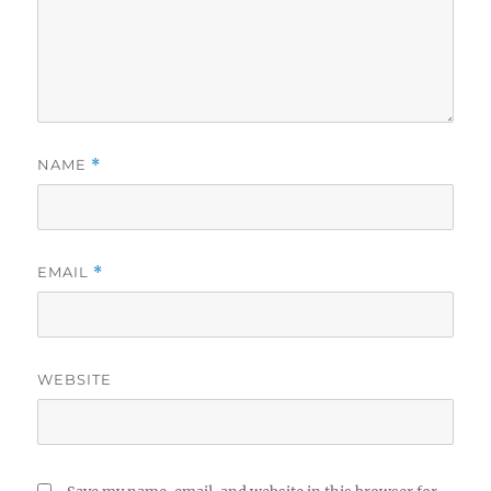
NAME
*
EMAIL
*
WEBSITE