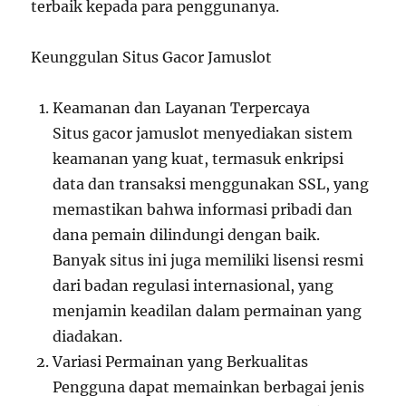
terbaik kepada para penggunanya.
Keunggulan Situs Gacor Jamuslot
Keamanan dan Layanan Terpercaya
Situs gacor jamuslot menyediakan sistem
keamanan yang kuat, termasuk enkripsi
data dan transaksi menggunakan SSL, yang
memastikan bahwa informasi pribadi dan
dana pemain dilindungi dengan baik.
Banyak situs ini juga memiliki lisensi resmi
dari badan regulasi internasional, yang
menjamin keadilan dalam permainan yang
diadakan.
Variasi Permainan yang Berkualitas
Pengguna dapat memainkan berbagai jenis