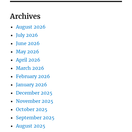
Archives
August 2026
July 2026
June 2026
May 2026
April 2026
March 2026
February 2026
January 2026
December 2025
November 2025
October 2025
September 2025
August 2025