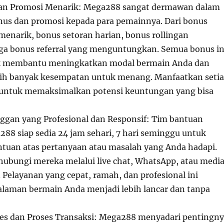
an Promosi Menarik: Mega288 sangat dermawan dalam
us dan promosi kepada para pemainnya. Dari bonus
enarik, bonus setoran harian, bonus rollingan
a bonus referral yang menguntungkan. Semua bonus in
k membantu meningkatkan modal bermain Anda dan
ih banyak kesempatan untuk menang. Manfaatkan seti
 untuk memaksimalkan potensi keuntungan yang bisa
gan yang Profesional dan Responsif: Tim bantuan
88 siap sedia 24 jam sehari, 7 hari seminggu untuk
uan atas pertanyaan atau masalah yang Anda hadapi.
ubungi mereka melalui live chat, WhatsApp, atau medi
 Pelayanan yang cepat, ramah, dan profesional ini
laman bermain Anda menjadi lebih lancar dan tanpa
s dan Proses Transaksi: Mega288 menyadari pentingny