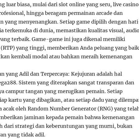
 luar biasa, mulai dari slot online yang seru, live casino
rofesional, hingga beragam permainan arcade dan
n yang menyenangkan. Setiap game dipilih dengan hati
ia terkemuka di dunia, memastikan kualitas visual, audio
ang terbaik. Game-game ini juga dikenal memiliki
r (RTP) yang tinggi, memberikan Anda peluang yang baik
kan kembali modal atau bahkan meraih kemenangan
n yang Adil dan Terpercaya: Kejujuran adalah hal
ega288. Sistem yang diterapkan sangat transparan dan
nya campur tangan yang merugikan pemain. Setiap
tiap kartu yang dibagikan, atau setiap dadu yang dilempa
ra acak oleh Random Number Generator (RNG) yang tela
memberikan jaminan kepada pemain bahwa kemenangan
h dari strategi dan keberuntungan yang murni, bukan
n yang tidak adil.