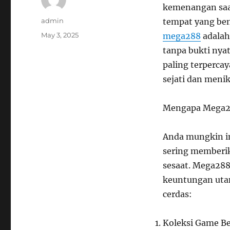
kemenangan saat
Author
admin
tempat yang be
Posted
May 3, 2025
mega288
adalah
on
tanpa bukti nya
paling terperca
sejati dan meni
Mengapa Mega28
Anda mungkin in
sering memberi
sesaat. Mega288
keuntungan utam
cerdas:
Koleksi Game Be