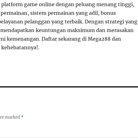
platform game online dengan peluang menang tinggi,
n permainan, sistem permainan yang adil, bonus
elayanan pelanggan yang terbaik. Dengan strategi yang
sa mendapatkan keuntungan maksimum dan merasakan
i kemenangan. Daftar sekarang di Mega288 dan
i kehebatannya!.
 are marked
*