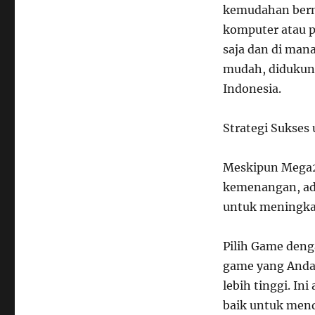
kemudahan berma
komputer atau 
saja dan di mana
mudah, didukung
Indonesia.
Strategi Sukse
Meskipun Mega28
kemenangan, ada
untuk meningka
Pilih Game deng
game yang Anda 
lebih tinggi. I
baik untuk men