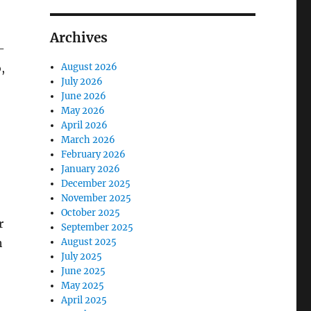
Archives
-
,
August 2026
July 2026
June 2026
May 2026
April 2026
March 2026
February 2026
January 2026
December 2025
November 2025
October 2025
r
September 2025
h
August 2025
July 2025
June 2025
May 2025
April 2025