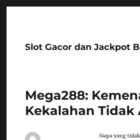
Slot Gacor dan Jackpot B
Mega288: Kemena
Kekalahan Tidak
Siapa yang tida