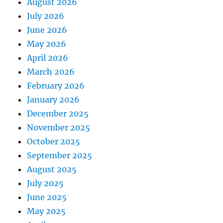
August 2026
July 2026
June 2026
May 2026
April 2026
March 2026
February 2026
January 2026
December 2025
November 2025
October 2025
September 2025
August 2025
July 2025
June 2025
May 2025