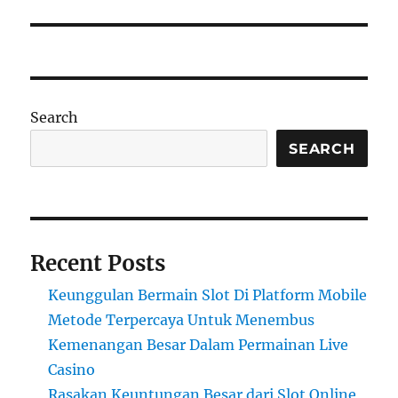
Search
SEARCH
Recent Posts
Keunggulan Bermain Slot Di Platform Mobile
Metode Terpercaya Untuk Menembus
Kemenangan Besar Dalam Permainan Live
Casino
Rasakan Keuntungan Besar dari Slot Online