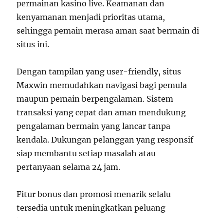
permainan kasino live. Keamanan dan
kenyamanan menjadi prioritas utama,
sehingga pemain merasa aman saat bermain di
situs ini.
Dengan tampilan yang user-friendly, situs
Maxwin memudahkan navigasi bagi pemula
maupun pemain berpengalaman. Sistem
transaksi yang cepat dan aman mendukung
pengalaman bermain yang lancar tanpa
kendala. Dukungan pelanggan yang responsif
siap membantu setiap masalah atau
pertanyaan selama 24 jam.
Fitur bonus dan promosi menarik selalu
tersedia untuk meningkatkan peluang