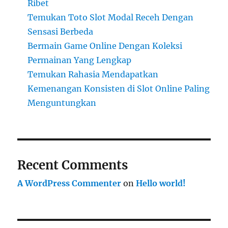
Ribet
Temukan Toto Slot Modal Receh Dengan
Sensasi Berbeda
Bermain Game Online Dengan Koleksi
Permainan Yang Lengkap
Temukan Rahasia Mendapatkan
Kemenangan Konsisten di Slot Online Paling
Menguntungkan
Recent Comments
A WordPress Commenter
on
Hello world!