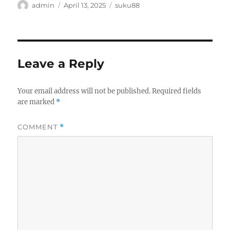
Author
Posted
Tags
admin
April 13, 2025
suku88
on
Leave a Reply
Your email address will not be published.
Required fields
are marked
*
COMMENT
*