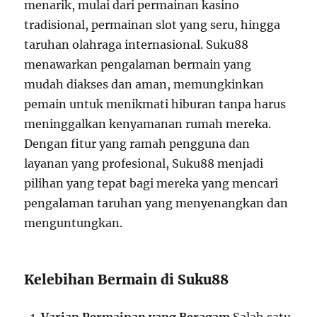
menarik, mulai dari permainan kasino
tradisional, permainan slot yang seru, hingga
taruhan olahraga internasional. Suku88
menawarkan pengalaman bermain yang
mudah diakses dan aman, memungkinkan
pemain untuk menikmati hiburan tanpa harus
meninggalkan kenyamanan rumah mereka.
Dengan fitur yang ramah pengguna dan
layanan yang profesional, Suku88 menjadi
pilihan yang tepat bagi mereka yang mencari
pengalaman taruhan yang menyenangkan dan
menguntungkan.
Kelebihan Bermain di Suku88