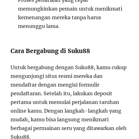
Proses penarikan yang cepat
memungkinkan pemain untuk menikmati
kemenangan mereka tanpa harus
menunggu lama.
Cara Bergabung di Suku88
Untuk bergabung dengan Suku88, kamu cukup
mengunjungi situs resmi mereka dan
mendaftar dengan mengisi formulir
pendaftaran. Setelah itu, lakukan deposit
pertama untuk memulai perjalanan taruhan
online kamu. Dengan langkah-langkah yang
mudah, kamu bisa langsung menikmati
berbagai permainan seru yang ditawarkan oleh
Suku88.