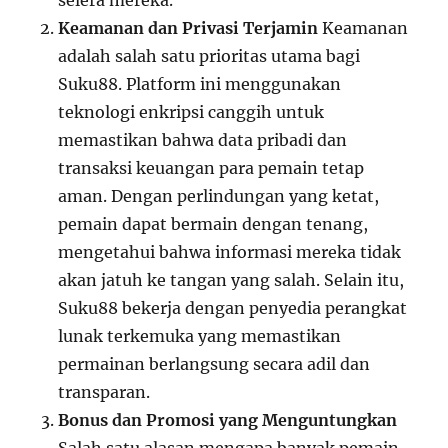
selera mereka.
Keamanan dan Privasi Terjamin
Keamanan
adalah salah satu prioritas utama bagi
Suku88. Platform ini menggunakan
teknologi enkripsi canggih untuk
memastikan bahwa data pribadi dan
transaksi keuangan para pemain tetap
aman. Dengan perlindungan yang ketat,
pemain dapat bermain dengan tenang,
mengetahui bahwa informasi mereka tidak
akan jatuh ke tangan yang salah. Selain itu,
Suku88 bekerja dengan penyedia perangkat
lunak terkemuka yang memastikan
permainan berlangsung secara adil dan
transparan.
Bonus dan Promosi yang Menguntungkan