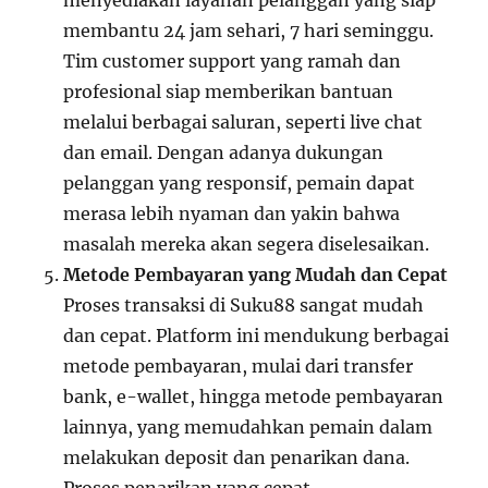
menyediakan layanan pelanggan yang siap
membantu 24 jam sehari, 7 hari seminggu.
Tim customer support yang ramah dan
profesional siap memberikan bantuan
melalui berbagai saluran, seperti live chat
dan email. Dengan adanya dukungan
pelanggan yang responsif, pemain dapat
merasa lebih nyaman dan yakin bahwa
masalah mereka akan segera diselesaikan.
Metode Pembayaran yang Mudah dan Cepat
Proses transaksi di Suku88 sangat mudah
dan cepat. Platform ini mendukung berbagai
metode pembayaran, mulai dari transfer
bank, e-wallet, hingga metode pembayaran
lainnya, yang memudahkan pemain dalam
melakukan deposit dan penarikan dana.