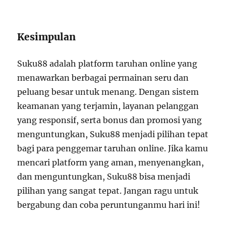
Kesimpulan
Suku88 adalah platform taruhan online yang
menawarkan berbagai permainan seru dan
peluang besar untuk menang. Dengan sistem
keamanan yang terjamin, layanan pelanggan
yang responsif, serta bonus dan promosi yang
menguntungkan, Suku88 menjadi pilihan tepat
bagi para penggemar taruhan online. Jika kamu
mencari platform yang aman, menyenangkan,
dan menguntungkan, Suku88 bisa menjadi
pilihan yang sangat tepat. Jangan ragu untuk
bergabung dan coba peruntunganmu hari ini!