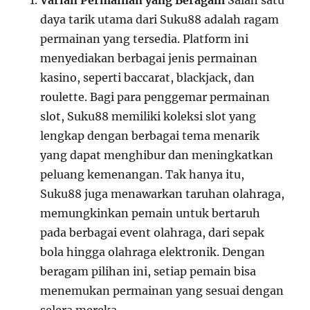
Varian Permainan yang Beragam
Salah satu
daya tarik utama dari Suku88 adalah ragam
permainan yang tersedia. Platform ini
menyediakan berbagai jenis permainan
kasino, seperti baccarat, blackjack, dan
roulette. Bagi para penggemar permainan
slot, Suku88 memiliki koleksi slot yang
lengkap dengan berbagai tema menarik
yang dapat menghibur dan meningkatkan
peluang kemenangan. Tak hanya itu,
Suku88 juga menawarkan taruhan olahraga,
memungkinkan pemain untuk bertaruh
pada berbagai event olahraga, dari sepak
bola hingga olahraga elektronik. Dengan
beragam pilihan ini, setiap pemain bisa
menemukan permainan yang sesuai dengan