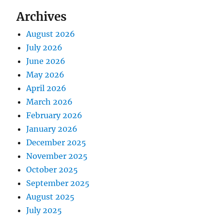
Archives
August 2026
July 2026
June 2026
May 2026
April 2026
March 2026
February 2026
January 2026
December 2025
November 2025
October 2025
September 2025
August 2025
July 2025