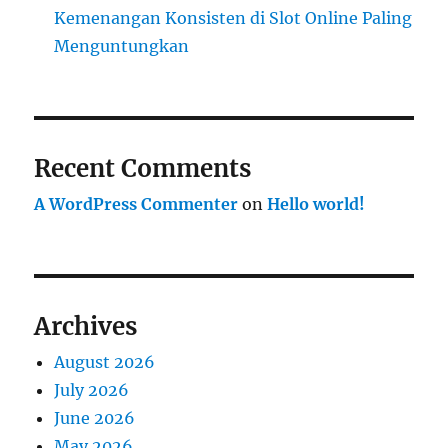
Kemenangan Konsisten di Slot Online Paling
Menguntungkan
Recent Comments
A WordPress Commenter
on
Hello world!
Archives
August 2026
July 2026
June 2026
May 2026