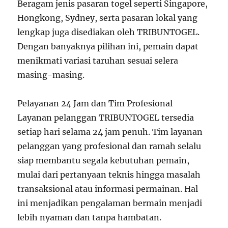
Beragam jenis pasaran togel seperti Singapore,
Hongkong, Sydney, serta pasaran lokal yang
lengkap juga disediakan oleh TRIBUNTOGEL.
Dengan banyaknya pilihan ini, pemain dapat
menikmati variasi taruhan sesuai selera
masing-masing.
Pelayanan 24 Jam dan Tim Profesional
Layanan pelanggan TRIBUNTOGEL tersedia
setiap hari selama 24 jam penuh. Tim layanan
pelanggan yang profesional dan ramah selalu
siap membantu segala kebutuhan pemain,
mulai dari pertanyaan teknis hingga masalah
transaksional atau informasi permainan. Hal
ini menjadikan pengalaman bermain menjadi
lebih nyaman dan tanpa hambatan.