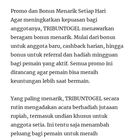
Promo dan Bonus Menarik Setiap Hari
Agar meningkatkan kepuasan bagi
anggotanya, TRIBUNTOGEL menawarkan
beragam bonus menarik. Mulai dari bonus
untuk anggota baru, cashback harian, hingga
bonus untuk referral dan hadiah mingguan
bagi pemain yang aktif. Semua promo ini
dirancang agar pemain bisa meraih
keuntungan lebih saat bermain.
Yang paling menarik, TRIBUNTOGEL secara
rutin mengadakan acara berhadiah jutaaan
rupiah, termasuk undian khusus untuk
anggota setia. Ini tentu saja menambah
peluang bagi pemain untuk meraih