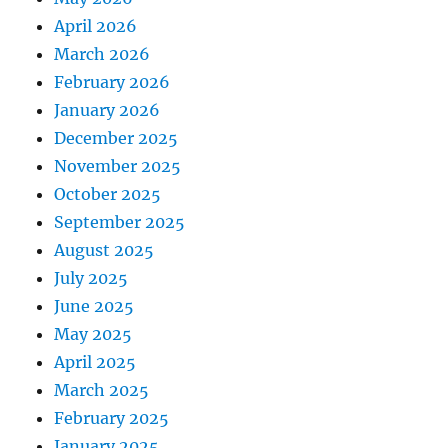
April 2026
March 2026
February 2026
January 2026
December 2025
November 2025
October 2025
September 2025
August 2025
July 2025
June 2025
May 2025
April 2025
March 2025
February 2025
January 2025