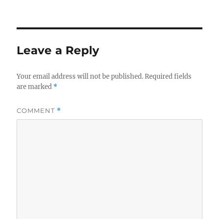
Leave a Reply
Your email address will not be published.
Required fields
are marked
*
COMMENT
*