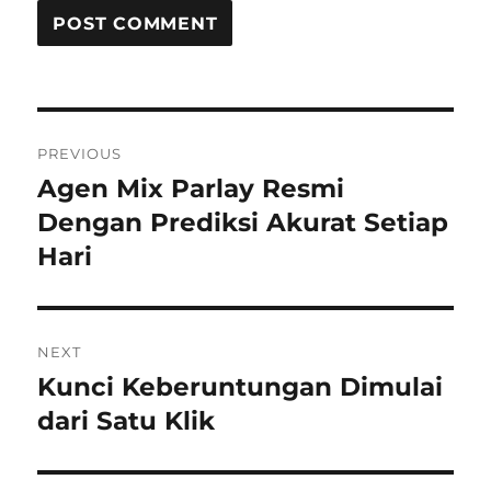
Post
PREVIOUS
navigation
Agen Mix Parlay Resmi
Previous
post:
Dengan Prediksi Akurat Setiap
Hari
NEXT
Kunci Keberuntungan Dimulai
Next
post:
dari Satu Klik