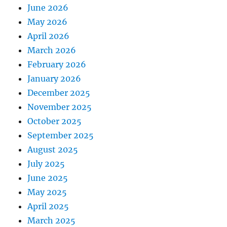
June 2026
May 2026
April 2026
March 2026
February 2026
January 2026
December 2025
November 2025
October 2025
September 2025
August 2025
July 2025
June 2025
May 2025
April 2025
March 2025