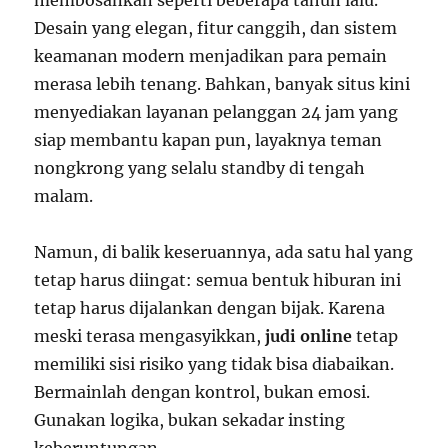
membosankan seperti beberapa tahun lalu.
Desain yang elegan, fitur canggih, dan sistem
keamanan modern menjadikan para pemain
merasa lebih tenang. Bahkan, banyak situs kini
menyediakan layanan pelanggan 24 jam yang
siap membantu kapan pun, layaknya teman
nongkrong yang selalu standby di tengah
malam.
Namun, di balik keseruannya, ada satu hal yang
tetap harus diingat: semua bentuk hiburan ini
tetap harus dijalankan dengan bijak. Karena
meski terasa mengasyikkan,
judi online
tetap
memiliki sisi risiko yang tidak bisa diabaikan.
Bermainlah dengan kontrol, bukan emosi.
Gunakan logika, bukan sekadar insting