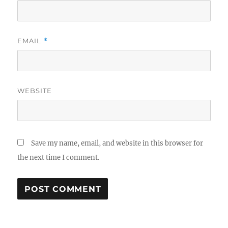
EMAIL
*
WEBSITE
Save my name, email, and website in this browser for
the next time I comment.