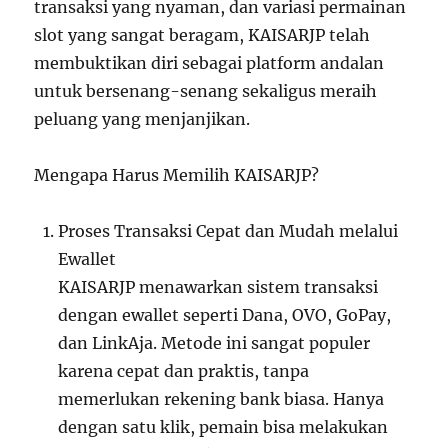
transaksi yang nyaman, dan variasi permainan
slot yang sangat beragam, KAISARJP telah
membuktikan diri sebagai platform andalan
untuk bersenang-senang sekaligus meraih
peluang yang menjanjikan.
Mengapa Harus Memilih KAISARJP?
Proses Transaksi Cepat dan Mudah melalui
Ewallet
KAISARJP menawarkan sistem transaksi
dengan ewallet seperti Dana, OVO, GoPay,
dan LinkAja. Metode ini sangat populer
karena cepat dan praktis, tanpa
memerlukan rekening bank biasa. Hanya
dengan satu klik, pemain bisa melakukan