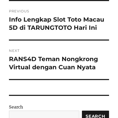
Post
PREVIOUS
navigation
Info Lengkap Slot Toto Macau
Previous
post:
5D di TARUNGTOTO Hari Ini
NEXT
RANS4D Teman Nongkrong
Next
post:
Virtual dengan Cuan Nyata
Search
SEARCH