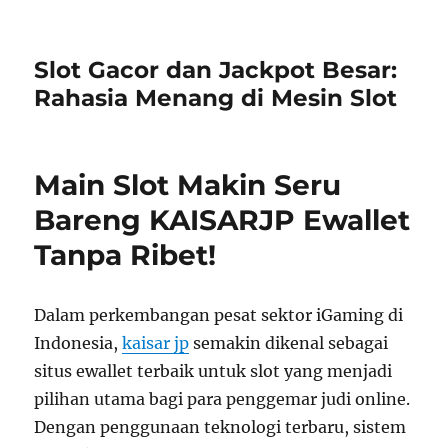
Slot Gacor dan Jackpot Besar:
Rahasia Menang di Mesin Slot
Main Slot Makin Seru
Bareng KAISARJP Ewallet
Tanpa Ribet!
Dalam perkembangan pesat sektor iGaming di
Indonesia,
kaisar jp
semakin dikenal sebagai
situs ewallet terbaik untuk slot yang menjadi
pilihan utama bagi para penggemar judi online.
Dengan penggunaan teknologi terbaru, sistem