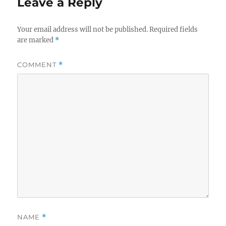
Leave a Reply
Your email address will not be published.
Required fields
are marked
*
COMMENT
*
NAME
*