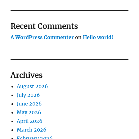
Recent Comments
A WordPress Commenter
on
Hello world!
Archives
August 2026
July 2026
June 2026
May 2026
April 2026
March 2026
February 2026