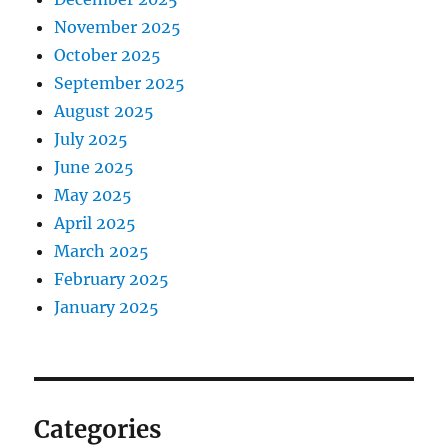
November 2025
October 2025
September 2025
August 2025
July 2025
June 2025
May 2025
April 2025
March 2025
February 2025
January 2025
Categories