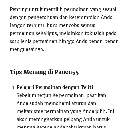
Penting untuk memilih permainan yang sesuai
dengan pengetahuan dan keterampilan Anda.
Jangan terburu-buru mencoba semua
permainan sekaligus, melainkan fokuslah pada
satu jenis permainan hingga Anda benar-benar
menguasainya.
Tips Menang di Panen55
Pelajari Permainan dengan Teliti
Sebelum terjun ke permainan, pastikan
Anda sudah memahami aturan dan
mekanisme permainan yang Anda pilih. Ini
akan meningkatkan peluang Anda untuk
menang karena Anda tahu kapan harus