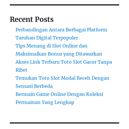
Anda
Recent Posts
Perbandingan Antara Berbagai Platform
Taruhan Digital Terpopuler
Tips Menang di Slot Online dan
Maksimalkan Bonus yang Ditawarkan
Akses Link Terbaru Toto Slot Gacor Tanpa
Ribet
Temukan Toto Slot Modal Receh Dengan
Sensasi Berbeda
Bermain Game Online Dengan Koleksi
Permainan Yang Lengkap