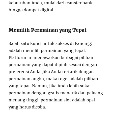
kebutuhan Anda, mulai dari transfer bank
hingga dompet digital.
Memilih Permainan yang Tepat
Salah satu kunci untuk sukses di Panen55
adalah memilih permainan yang tepat.
Platform ini menawarkan berbagai pilihan
permainan yang dapat dipilih sesuai dengan
preferensi Anda. Jika Anda tertarik dengan
permainan angka, maka togel adalah pilihan
yang tepat. Namun, jika Anda lebih suka
permainan dengan grafis menarik dan peluang
menang tinggi, permainan slot adalah opsi
yang harus dicoba.