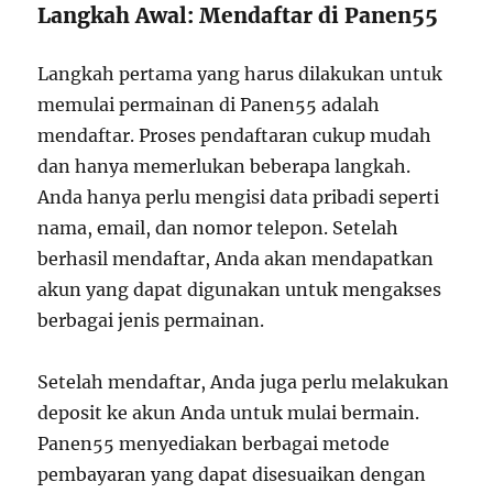
Langkah Awal: Mendaftar di Panen55
Langkah pertama yang harus dilakukan untuk
memulai permainan di Panen55 adalah
mendaftar. Proses pendaftaran cukup mudah
dan hanya memerlukan beberapa langkah.
Anda hanya perlu mengisi data pribadi seperti
nama, email, dan nomor telepon. Setelah
berhasil mendaftar, Anda akan mendapatkan
akun yang dapat digunakan untuk mengakses
berbagai jenis permainan.
Setelah mendaftar, Anda juga perlu melakukan
deposit ke akun Anda untuk mulai bermain.
Panen55 menyediakan berbagai metode
pembayaran yang dapat disesuaikan dengan