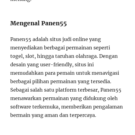
Mengenal Panen55
Panen55 adalah situs judi online yang
menyediakan berbagai permainan seperti
togel, slot, hingga taruhan olahraga. Dengan
desain yang user-friendly, situs ini
memudahkan para pemain untuk menavigasi
berbagai pilihan permainan yang tersedia.
Sebagai salah satu platform terbesar, Panen55
menawarkan permainan yang didukung oleh
software terkemuka, memberikan pengalaman
bermain yang aman dan terpercaya.