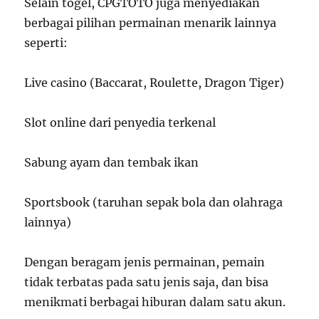
Selain togel, CPGTOTO juga menyediakan
berbagai pilihan permainan menarik lainnya
seperti:
Live casino (Baccarat, Roulette, Dragon Tiger)
Slot online dari penyedia terkenal
Sabung ayam dan tembak ikan
Sportsbook (taruhan sepak bola dan olahraga
lainnya)
Dengan beragam jenis permainan, pemain
tidak terbatas pada satu jenis saja, dan bisa
menikmati berbagai hiburan dalam satu akun.