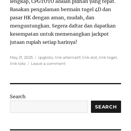
lengkap, CPGTOTO adalah pilihan yang tepat.
Rasakan pengalaman bermain togel 4D dan
pasar HK dengan aman, mudah, dan
menguntungkan. Segera daftar dan dapatkan
kesempatan untuk memenangkan jackpot
jutaan rupiah setiap harinya!
Posted
Tags
May 21, 2025
cpgtoto
,
link alternatif
,
link slot
,
link togel
,
on
on
link toto
Leave a comment
Togel
HK
Gacor?
Main
di
Search
CPGTOTO
Aja!
SEARCH