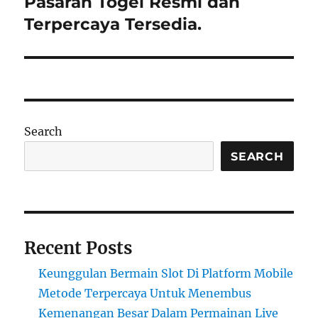
Pasaran Togel Resmi dan
Terpercaya Tersedia.
Search
SEARCH
Recent Posts
Keunggulan Bermain Slot Di Platform Mobile
Metode Terpercaya Untuk Menembus
Kemenangan Besar Dalam Permainan Live