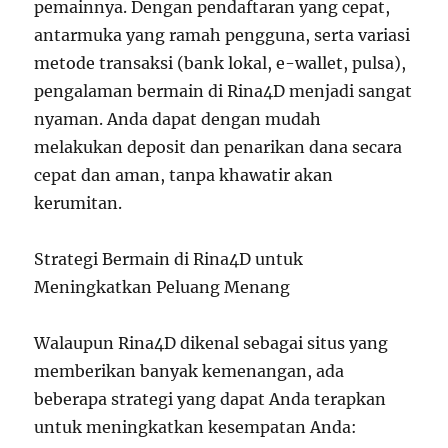
pemainnya. Dengan pendaftaran yang cepat,
antarmuka yang ramah pengguna, serta variasi
metode transaksi (bank lokal, e-wallet, pulsa),
pengalaman bermain di Rina4D menjadi sangat
nyaman. Anda dapat dengan mudah
melakukan deposit dan penarikan dana secara
cepat dan aman, tanpa khawatir akan
kerumitan.
Strategi Bermain di Rina4D untuk
Meningkatkan Peluang Menang
Walaupun Rina4D dikenal sebagai situs yang
memberikan banyak kemenangan, ada
beberapa strategi yang dapat Anda terapkan
untuk meningkatkan kesempatan Anda: