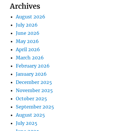
Archives
August 2026
July 2026
June 2026
May 2026
April 2026
March 2026
February 2026
January 2026
December 2025
November 2025
October 2025
September 2025
August 2025
July 2025