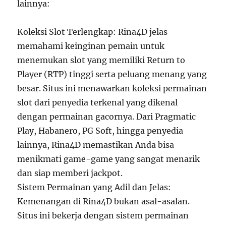
lainnya:
Koleksi Slot Terlengkap: Rina4D jelas
memahami keinginan pemain untuk
menemukan slot yang memiliki Return to
Player (RTP) tinggi serta peluang menang yang
besar. Situs ini menawarkan koleksi permainan
slot dari penyedia terkenal yang dikenal
dengan permainan gacornya. Dari Pragmatic
Play, Habanero, PG Soft, hingga penyedia
lainnya, Rina4D memastikan Anda bisa
menikmati game-game yang sangat menarik
dan siap memberi jackpot.
Sistem Permainan yang Adil dan Jelas:
Kemenangan di Rina4D bukan asal-asalan.
Situs ini bekerja dengan sistem permainan