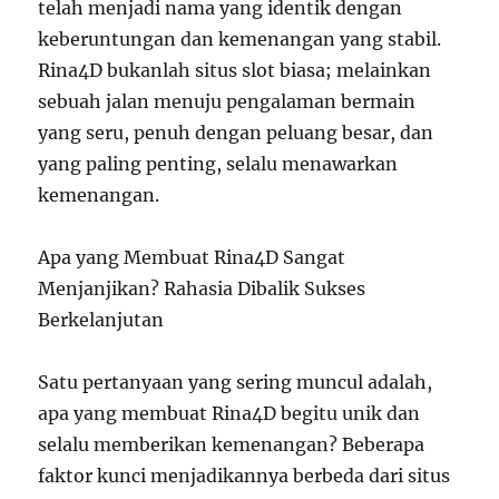
telah menjadi nama yang identik dengan
keberuntungan dan kemenangan yang stabil.
Rina4D bukanlah situs slot biasa; melainkan
sebuah jalan menuju pengalaman bermain
yang seru, penuh dengan peluang besar, dan
yang paling penting, selalu menawarkan
kemenangan.
Apa yang Membuat Rina4D Sangat
Menjanjikan? Rahasia Dibalik Sukses
Berkelanjutan
Satu pertanyaan yang sering muncul adalah,
apa yang membuat Rina4D begitu unik dan
selalu memberikan kemenangan? Beberapa
faktor kunci menjadikannya berbeda dari situs