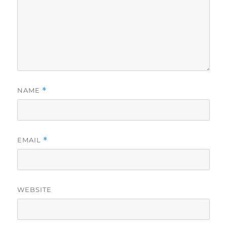
NAME
*
EMAIL
*
WEBSITE