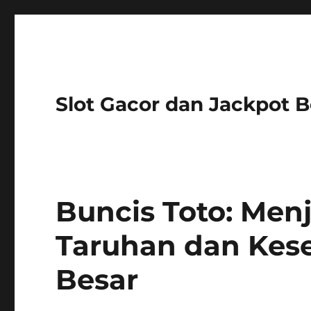
Slot Gacor dan Jackpot B
Buncis Toto: Menj
Taruhan dan Ke
Besar