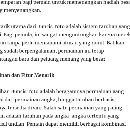
empatan bagi pemain untuk memenangkan hadiah bes
ng menyenangkan.
tarik utama dari Buncis Toto adalah sistem taruhan yang
. Bagi pemula, ini sangat menguntungkan karena mere
ain tanpa perlu memahami aturan yang rumit. Bahkan
g sudah berpengalaman, permainan ini tetap
tangan baru dan peluang menang yang besar.
nan dan Fitur Menarik
bihan Buncis Toto adalah beragamnya permainan yang
ai dari permainan angka, hingga taruhan berbasis
ya tersedia di sini. Salah satu permainan yang paling
n adalah taruhan pada angka-angka tertentu yang
sil undian. Pemain dapat memilih berbagai kombinasi