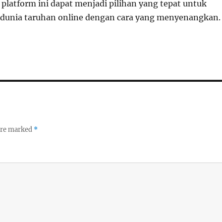
platform ini dapat menjadi pilihan yang tepat untuk
dunia taruhan online dengan cara yang menyenangkan.
 are marked
*