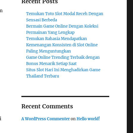
Recent Posts
am
Temukan Toto Slot Modal Receh Dengan
Sensasi Berbeda
Bermain Game Online Dengan Koleksi
Permainan Yang Lengkap
Temukan Rahasia Mendapatkan
Kemenangan Konsisten di Slot Online
Paling Menguntungkan
Game Online Trending Terbaik dengan
Bonus Menarik Setiap Saat
Situs Slot Hari Ini Menghadirkan Game
Thailand Terbaru
Recent Comments
i
A WordPress Commenter
on
Hello world!