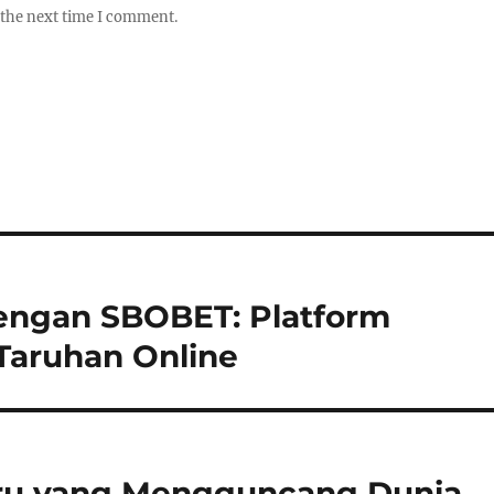
 the next time I comment.
engan SBOBET: Platform
Taruhan Online
u yang Mengguncang Dunia