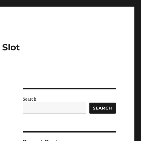
 Slot
Search
SEARCH