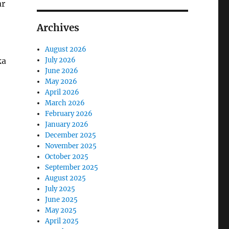
ar
Archives
August 2026
ka
July 2026
June 2026
May 2026
April 2026
March 2026
February 2026
January 2026
December 2025
November 2025
October 2025
September 2025
August 2025
July 2025
June 2025
May 2025
April 2025