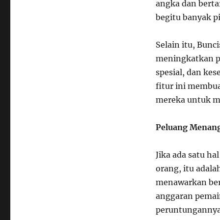
angka dan berta
begitu banyak p
Selain itu, Bunc
meningkatkan p
spesial, dan ke
fitur ini membu
mereka untuk m
Peluang Menan
Jika ada satu h
orang, itu adal
menawarkan berb
anggaran pemain
peruntungannya,