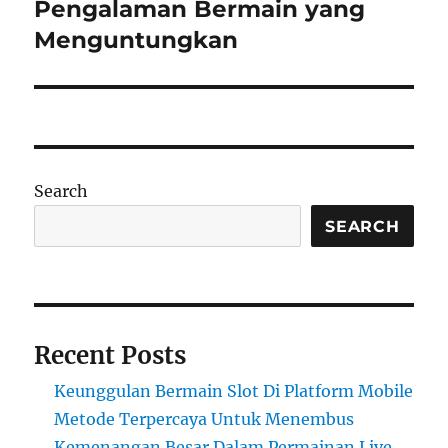
Pengalaman Bermain yang
Menguntungkan
Search
SEARCH
Recent Posts
Keunggulan Bermain Slot Di Platform Mobile
Metode Terpercaya Untuk Menembus
Kemenangan Besar Dalam Permainan Live