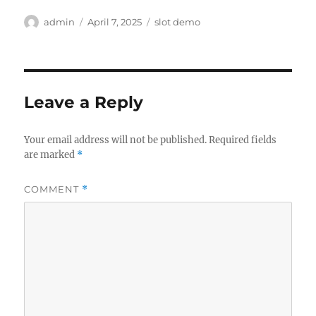
Author
Posted
Tags
admin
April 7, 2025
slot demo
on
Leave a Reply
Your email address will not be published.
Required fields
are marked
*
COMMENT
*