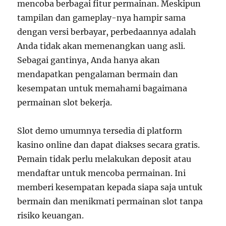
mencoba berbagai fitur permainan. Meskipun
tampilan dan gameplay-nya hampir sama
dengan versi berbayar, perbedaannya adalah
Anda tidak akan memenangkan uang asli.
Sebagai gantinya, Anda hanya akan
mendapatkan pengalaman bermain dan
kesempatan untuk memahami bagaimana
permainan slot bekerja.
Slot demo umumnya tersedia di platform
kasino online dan dapat diakses secara gratis.
Pemain tidak perlu melakukan deposit atau
mendaftar untuk mencoba permainan. Ini
memberi kesempatan kepada siapa saja untuk
bermain dan menikmati permainan slot tanpa
risiko keuangan.