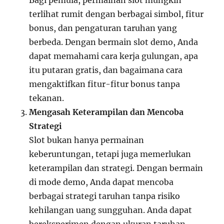
Bagi pemula, permainan slot mungkin
terlihat rumit dengan berbagai simbol, fitur
bonus, dan pengaturan taruhan yang
berbeda. Dengan bermain slot demo, Anda
dapat memahami cara kerja gulungan, apa
itu putaran gratis, dan bagaimana cara
mengaktifkan fitur-fitur bonus tanpa
tekanan.
Mengasah Keterampilan dan Mencoba
Strategi
Slot bukan hanya permainan
keberuntungan, tetapi juga memerlukan
keterampilan dan strategi. Dengan bermain
di mode demo, Anda dapat mencoba
berbagai strategi taruhan tanpa risiko
kehilangan uang sungguhan. Anda dapat