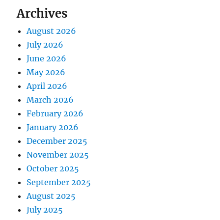
Archives
August 2026
July 2026
June 2026
May 2026
April 2026
March 2026
February 2026
January 2026
December 2025
November 2025
October 2025
September 2025
August 2025
July 2025