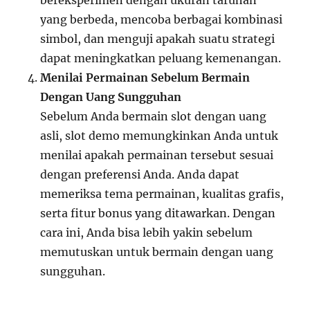
bereksperimen dengan ukuran taruhan
yang berbeda, mencoba berbagai kombinasi
simbol, dan menguji apakah suatu strategi
dapat meningkatkan peluang kemenangan.
Menilai Permainan Sebelum Bermain
Dengan Uang Sungguhan
Sebelum Anda bermain slot dengan uang
asli, slot demo memungkinkan Anda untuk
menilai apakah permainan tersebut sesuai
dengan preferensi Anda. Anda dapat
memeriksa tema permainan, kualitas grafis,
serta fitur bonus yang ditawarkan. Dengan
cara ini, Anda bisa lebih yakin sebelum
memutuskan untuk bermain dengan uang
sungguhan.