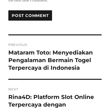
the next time I comment.
Post
PREVIOUS
navigation
Mataram Toto: Menyediakan
Previous
post:
Pengalaman Bermain Togel
Terpercaya di Indonesia
NEXT
Rina4D: Platform Slot Online
Next
post:
Terpercaya dengan