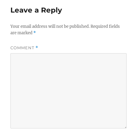
Leave a Reply
Your email address will not be published.
Required fields
are marked
*
COMMENT
*