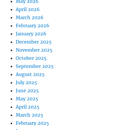
May 2026
April 2026
March 2026
February 2026
January 2026
December 2025
November 2025
October 2025
September 2025
August 2025
July 2025
June 2025
May 2025
April 2025
March 2025
February 2025