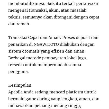
membutuhkannya. Baik itu terkait pertanyaan
mengenai transaksi, akun, atau masalah
teknis, semuanya akan ditangani dengan cepat
dan ramah.
Transaksi Cepat dan Aman: Proses deposit dan
penarikan di NGAWITOTO dilakukan dengan
sistem otomatis yang efisien dan aman.
Berbagai metode pembayaran lokal juga
tersedia untuk mempermudah semua
pengguna.
Kesimpulan
Apabila Anda sedang mencari platform untuk
bermain game daring yang lengkap, aman, dan
menawarkan peluang menang tinggi,