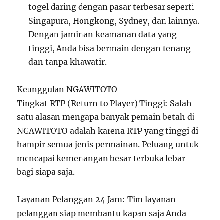
togel daring dengan pasar terbesar seperti
Singapura, Hongkong, Sydney, dan lainnya.
Dengan jaminan keamanan data yang
tinggi, Anda bisa bermain dengan tenang
dan tanpa khawatir.
Keunggulan NGAWITOTO
Tingkat RTP (Return to Player) Tinggi: Salah
satu alasan mengapa banyak pemain betah di
NGAWITOTO adalah karena RTP yang tinggi di
hampir semua jenis permainan. Peluang untuk
mencapai kemenangan besar terbuka lebar
bagi siapa saja.
Layanan Pelanggan 24 Jam: Tim layanan
pelanggan siap membantu kapan saja Anda