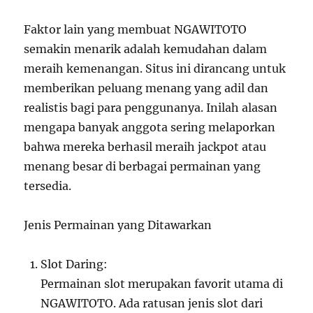
Faktor lain yang membuat NGAWITOTO
semakin menarik adalah kemudahan dalam
meraih kemenangan. Situs ini dirancang untuk
memberikan peluang menang yang adil dan
realistis bagi para penggunanya. Inilah alasan
mengapa banyak anggota sering melaporkan
bahwa mereka berhasil meraih jackpot atau
menang besar di berbagai permainan yang
tersedia.
Jenis Permainan yang Ditawarkan
Slot Daring:
Permainan slot merupakan favorit utama di
NGAWITOTO. Ada ratusan jenis slot dari