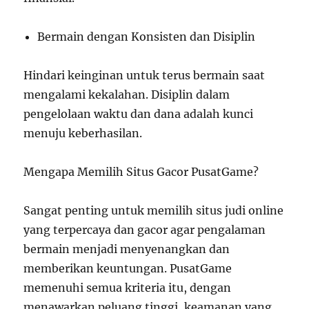
Bermain dengan Konsisten dan Disiplin
Hindari keinginan untuk terus bermain saat
mengalami kekalahan. Disiplin dalam
pengelolaan waktu dan dana adalah kunci
menuju keberhasilan.
Mengapa Memilih Situs Gacor PusatGame?
Sangat penting untuk memilih situs judi online
yang terpercaya dan gacor agar pengalaman
bermain menjadi menyenangkan dan
memberikan keuntungan. PusatGame
memenuhi semua kriteria itu, dengan
menawarkan peluang tinggi, keamanan yang