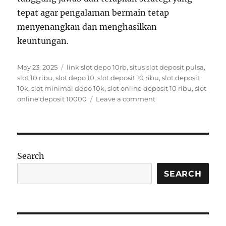
tepat agar pengalaman bermain tetap
menyenangkan dan menghasilkan
keuntungan.
Posted
Tags
May 23, 2025
link slot depo 10rb
,
situs slot deposit pulsa
,
on
slot 10 ribu
,
slot depo 10
,
slot deposit 10 ribu
,
slot deposit
10k
,
slot minimal depo 10k
,
slot online deposit 10 ribu
,
slot
on
online deposit 10000
Leave a comment
Panduan
Lengkap
Menggunakan
Aplikasi
Mobile
Search
Situs
Gacor
SEARCH
PusatGame
Untuk
Main
Lebih
Mudah