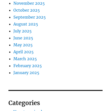
November 2025
October 2025
September 2025
August 2025
July 2025
June 2025
May 2025
April 2025
March 2025
February 2025
January 2025
Categories