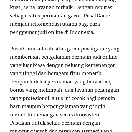
kuat, serta layanan terbaik. Dengan reputasi
sebagai situs permainan gacor, PusatGame
menjadi rekomendasi utama bagi para
penggemar judi online di Indonesia.
PusatGame adalah situs gacor pusatgame yang
memberikan pengalaman bermain judi online
yang luar biasa dengan peluang kemenangan
yang tinggi dan beragam fitur menarik.
Dengan koleksi permainan yang bervariasi,
bonus yang melimpah, dan layanan pelanggan
yang profesional, situs ini cocok bagi pemain
baru maupun berpengalaman yang ingin
meraih kemenangan secara konsisten.
Pastikan untuk selalu bermain dengan
tanggung jawab dan terapkan strategi yang