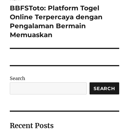
BBFSToto: Platform Togel
Next
post:
Online Terpercaya dengan
Pengalaman Bermain
Memuaskan
Search
SEARCH
Recent Posts