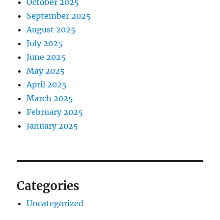
October 2025
September 2025
August 2025
July 2025
June 2025
May 2025
April 2025
March 2025
February 2025
January 2025
Categories
Uncategorized