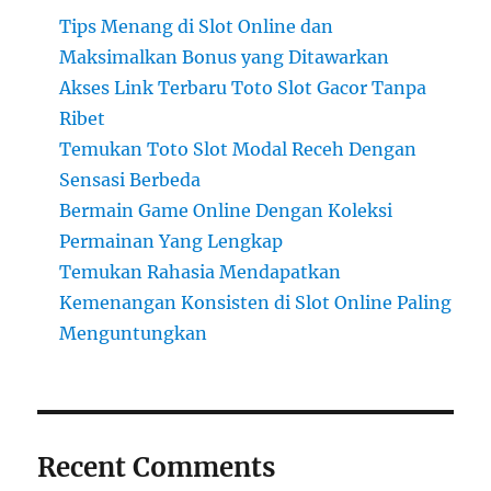
Tips Menang di Slot Online dan
Maksimalkan Bonus yang Ditawarkan
Akses Link Terbaru Toto Slot Gacor Tanpa
Ribet
Temukan Toto Slot Modal Receh Dengan
Sensasi Berbeda
Bermain Game Online Dengan Koleksi
Permainan Yang Lengkap
Temukan Rahasia Mendapatkan
Kemenangan Konsisten di Slot Online Paling
Menguntungkan
Recent Comments