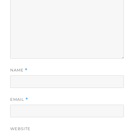
NAME
*
EMAIL
*
WEBSITE