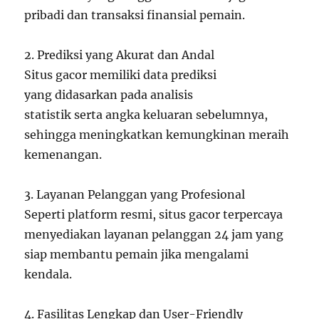
pribadi dan transaksi finansial pemain.
2. Prediksi yang Akurat dan Andal
Situs gacor memiliki data prediksi
yang didasarkan pada analisis
statistik serta angka keluaran sebelumnya,
sehingga meningkatkan kemungkinan meraih
kemenangan.
3. Layanan Pelanggan yang Profesional
Seperti platform resmi, situs gacor terpercaya
menyediakan layanan pelanggan 24 jam yang
siap membantu pemain jika mengalami
kendala.
4. Fasilitas Lengkap dan User-Friendly