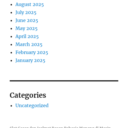
August 2025
July 2025
June 2025
May 2025
April 2025
March 2025
February 2025
January 2025
Categories
Uncategorized