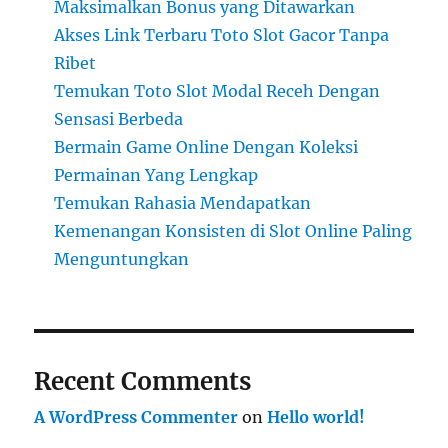
Maksimalkan Bonus yang Ditawarkan
Akses Link Terbaru Toto Slot Gacor Tanpa
Ribet
Temukan Toto Slot Modal Receh Dengan
Sensasi Berbeda
Bermain Game Online Dengan Koleksi
Permainan Yang Lengkap
Temukan Rahasia Mendapatkan
Kemenangan Konsisten di Slot Online Paling
Menguntungkan
Recent Comments
A WordPress Commenter
on
Hello world!