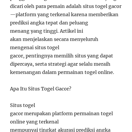
dicari oleh para pemain adalah situs togel gacor
—platform yang terkenal karena memberikan
prediksi angka tepat dan peluang
menang yang tinggi. Artikel ini
akan menjelaskan secara menyeluruh
mengenai situs togel
gacor, pentingnya memilih situs yang dapat
dipercaya, serta strategi agar selalu meraih
kemenangan dalam permainan togel online.
Apa Itu Situs Togel Gacor?
Situs togel
gacor merupakan platform permainan togel
online yang terkenal
mempunyai tingkat akurasi prediksi angka