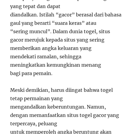
yang tepat dan dapat
diandalkan. Istilah “gacor” berasal dari bahasa
gaul yang berarti “suara keras” atau
“sering muncul”. Dalam dunia togel, situs
gacor merujuk kepada situs yang sering
memberikan angka keluaran yang
mendekati ramalan, sehingga
meningkatkan kemungkinan menang
bagi para pemain.
Meski demikian, harus diingat bahwa togel
tetap permainan yang
mengandalkan keberuntungan. Namun,
dengan memanfaatkan situs togel gacor yang
terpercaya, peluang
untuk memperoleh angka beruntung akan