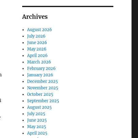
Archives
August 2026
July 2026
June 2026
May 2026
April 2026
March 2026
February 2026
h
January 2026
December 2025
November 2025
October 2025
8
September 2025
August 2025
July 2025
r
June 2025
May 2025
April 2025