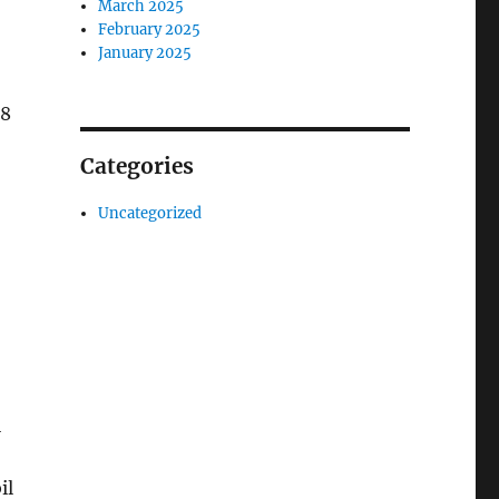
March 2025
February 2025
January 2025
88
Categories
Uncategorized
i
il