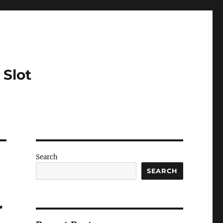
 Slot
Search
SEARCH
r