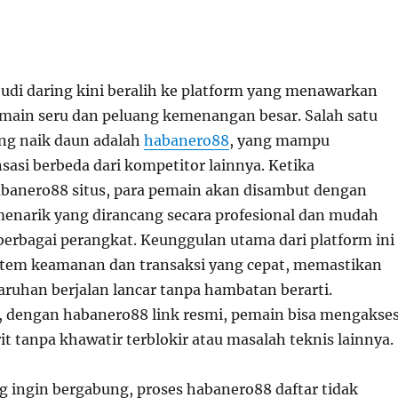
udi daring kini beralih ke platform yang menawarkan
ain seru dan peluang kemenangan besar. Salah satu
ng naik daun adalah
habanero88
, yang mampu
asi berbeda dari kompetitor lainnya. Ketika
banero88 situs, para pemain akan disambut dengan
enarik yang dirancang secara profesional dan mudah
 berbagai perangkat. Keunggulan utama dari platform ini
istem keamanan dan transaksi yang cepat, memastikan
aruhan berjalan lancar tanpa hambatan berarti.
, dengan habanero88 link resmi, pemain bisa mengakse
t tanpa khawatir terblokir atau masalah teknis lainnya.
g ingin bergabung, proses habanero88 daftar tidak