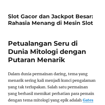
Slot Gacor dan Jackpot Besar:
Rahasia Menang di Mesin Slot
Petualangan Seru di
Dunia Mitologi dengan
Putaran Menarik
Dalam dunia permainan daring, tema yang
menarik sering kali menjadi kunci pengalaman
yang tak terlupakan. Salah satu permainan
yang berhasil memikat perhatian para pemain
dengan tema mitologi yang epik adalah
Gates