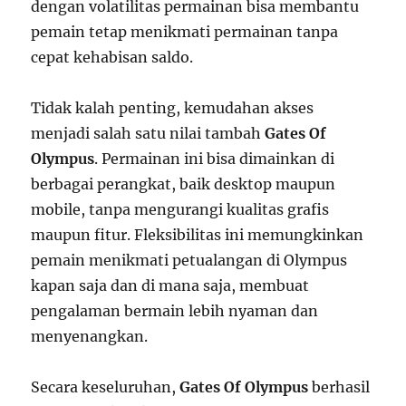
dengan volatilitas permainan bisa membantu
pemain tetap menikmati permainan tanpa
cepat kehabisan saldo.
Tidak kalah penting, kemudahan akses
menjadi salah satu nilai tambah
Gates Of
Olympus
. Permainan ini bisa dimainkan di
berbagai perangkat, baik desktop maupun
mobile, tanpa mengurangi kualitas grafis
maupun fitur. Fleksibilitas ini memungkinkan
pemain menikmati petualangan di Olympus
kapan saja dan di mana saja, membuat
pengalaman bermain lebih nyaman dan
menyenangkan.
Secara keseluruhan,
Gates Of Olympus
berhasil