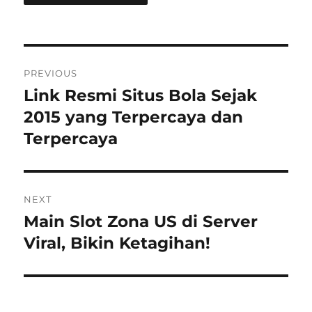
Post
PREVIOUS
navigation
Link Resmi Situs Bola Sejak
Previous
post:
2015 yang Terpercaya dan
Terpercaya
NEXT
Main Slot Zona US di Server
Next
post:
Viral, Bikin Ketagihan!