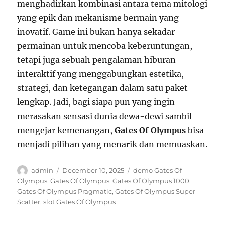
menghadirkan kombinasi antara tema mitologi
yang epik dan mekanisme bermain yang
inovatif. Game ini bukan hanya sekadar
permainan untuk mencoba keberuntungan,
tetapi juga sebuah pengalaman hiburan
interaktif yang menggabungkan estetika,
strategi, dan ketegangan dalam satu paket
lengkap. Jadi, bagi siapa pun yang ingin
merasakan sensasi dunia dewa-dewi sambil
mengejar kemenangan,
Gates Of Olympus
bisa
menjadi pilihan yang menarik dan memuaskan.
Author
Posted
Tags
admin
December 10, 2025
demo Gates Of
on
Olympus
,
Gates Of Olympus
,
Gates Of Olympus 1000
,
Gates Of Olympus Pragmatic
,
Gates Of Olympus Super
Scatter
,
slot Gates Of Olympus