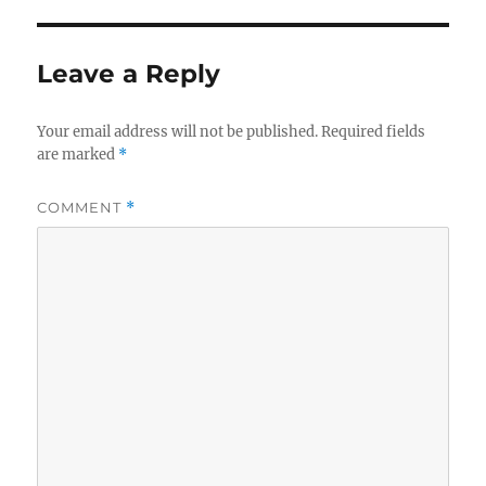
Leave a Reply
Your email address will not be published.
Required fields
are marked
*
COMMENT
*