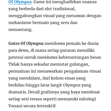
Of Olympus
. Game ini menghadirkan nuansa
yang berbeda dari slot tradisional,
menggabungkan visual yang menawan dengan
mekanisme bermain yang seru dan
menantang.
Gates Of Olympus
membawa pemain ke dunia
para dewa, di mana setiap putaran memiliki
potensi untuk membawa keberuntungan besar.
Tidak hanya sekadar memutar gulungan,
permainan ini menawarkan pengalaman visual
yang mendalam, dari kolom emas yang
berkilau hingga latar langit Olympus yang
dramatis. Detail grafisnya yang kaya membuat
setiap sesi terasa seperti memasuki mitologi
Yunani secara interaktif.