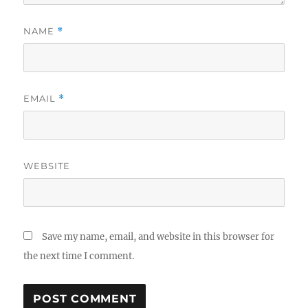
NAME
*
EMAIL
*
WEBSITE
Save my name, email, and website in this browser for
the next time I comment.