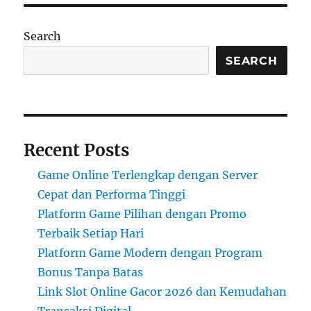
Search
SEARCH
Recent Posts
Game Online Terlengkap dengan Server
Cepat dan Performa Tinggi
Platform Game Pilihan dengan Promo
Terbaik Setiap Hari
Platform Game Modern dengan Program
Bonus Tanpa Batas
Link Slot Online Gacor 2026 dan Kemudahan