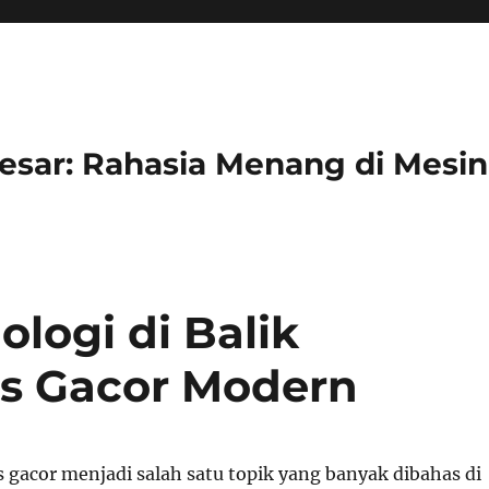
esar: Rahasia Menang di Mesin
logi di Balik
us Gacor Modern
s gacor menjadi salah satu topik yang banyak dibahas di