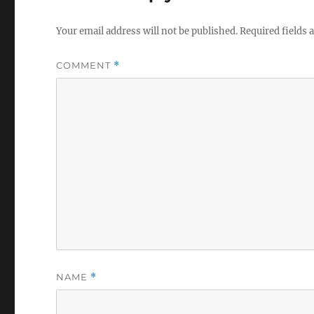
Your email address will not be published.
Required fields
COMMENT
*
NAME
*