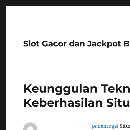
Slot Gacor dan Jackpot B
Keunggulan Tekno
Keberhasilan Sit
panentogel
Situ