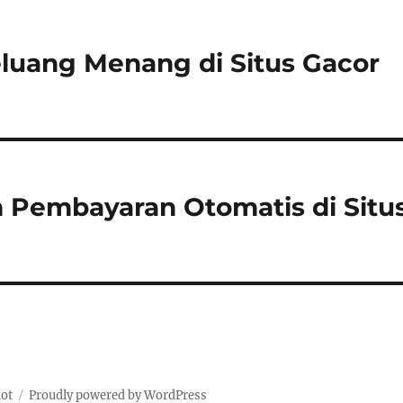
luang Menang di Situs Gacor
m Pembayaran Otomatis di Situ
lot
Proudly powered by WordPress