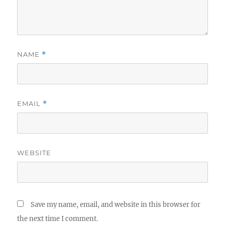
NAME
*
EMAIL
*
WEBSITE
Save my name, email, and website in this browser for
the next time I comment.