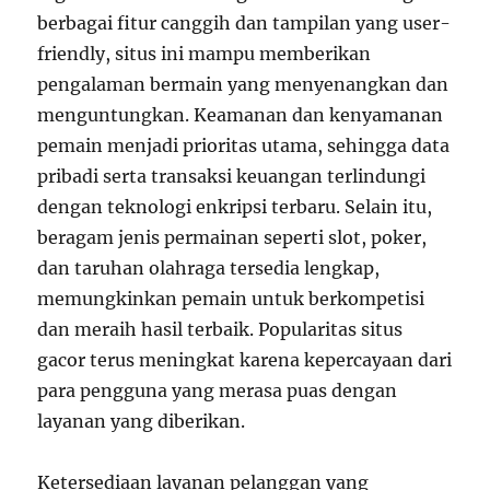
berbagai fitur canggih dan tampilan yang user-
friendly, situs ini mampu memberikan
pengalaman bermain yang menyenangkan dan
menguntungkan. Keamanan dan kenyamanan
pemain menjadi prioritas utama, sehingga data
pribadi serta transaksi keuangan terlindungi
dengan teknologi enkripsi terbaru. Selain itu,
beragam jenis permainan seperti slot, poker,
dan taruhan olahraga tersedia lengkap,
memungkinkan pemain untuk berkompetisi
dan meraih hasil terbaik. Popularitas situs
gacor terus meningkat karena kepercayaan dari
para pengguna yang merasa puas dengan
layanan yang diberikan.
Ketersediaan layanan pelanggan yang