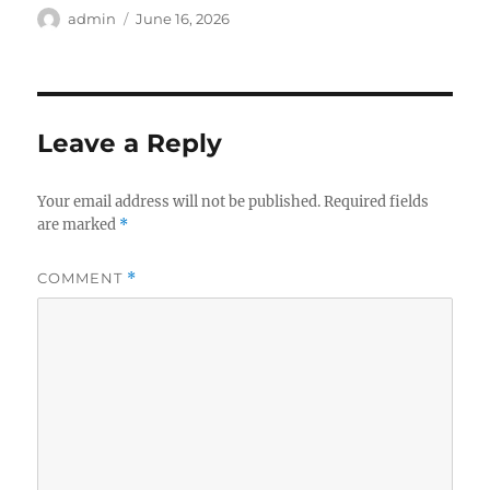
Author
Posted
admin
June 16, 2026
on
Leave a Reply
Your email address will not be published.
Required fields
are marked
*
COMMENT
*