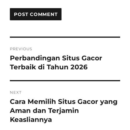
Post
PREVIOUS
navigation
Perbandingan Situs Gacor
Previous
post:
Terbaik di Tahun 2026
NEXT
Cara Memilih Situs Gacor yang
Next
post:
Aman dan Terjamin
Keasliannya