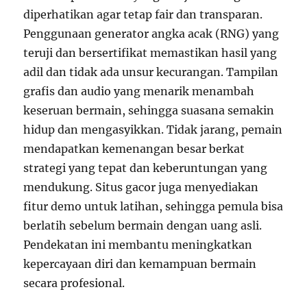
diperhatikan agar tetap fair dan transparan.
Penggunaan generator angka acak (RNG) yang
teruji dan bersertifikat memastikan hasil yang
adil dan tidak ada unsur kecurangan. Tampilan
grafis dan audio yang menarik menambah
keseruan bermain, sehingga suasana semakin
hidup dan mengasyikkan. Tidak jarang, pemain
mendapatkan kemenangan besar berkat
strategi yang tepat dan keberuntungan yang
mendukung. Situs gacor juga menyediakan
fitur demo untuk latihan, sehingga pemula bisa
berlatih sebelum bermain dengan uang asli.
Pendekatan ini membantu meningkatkan
kepercayaan diri dan kemampuan bermain
secara profesional.