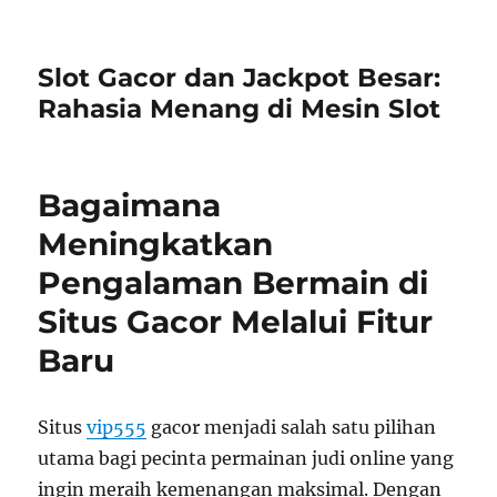
Slot Gacor dan Jackpot Besar:
Rahasia Menang di Mesin Slot
Bagaimana
Meningkatkan
Pengalaman Bermain di
Situs Gacor Melalui Fitur
Baru
Situs
vip555
gacor menjadi salah satu pilihan
utama bagi pecinta permainan judi online yang
ingin meraih kemenangan maksimal. Dengan