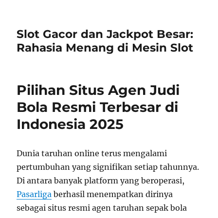
Slot Gacor dan Jackpot Besar:
Rahasia Menang di Mesin Slot
Pilihan Situs Agen Judi
Bola Resmi Terbesar di
Indonesia 2025
Dunia taruhan online terus mengalami
pertumbuhan yang signifikan setiap tahunnya.
Di antara banyak platform yang beroperasi,
Pasarliga
berhasil menempatkan dirinya
sebagai situs resmi agen taruhan sepak bola