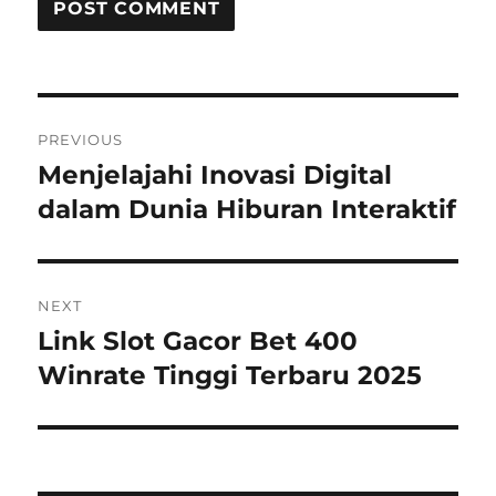
Post
PREVIOUS
navigation
Menjelajahi Inovasi Digital
Previous
post:
dalam Dunia Hiburan Interaktif
NEXT
Link Slot Gacor Bet 400
Next
post:
Winrate Tinggi Terbaru 2025