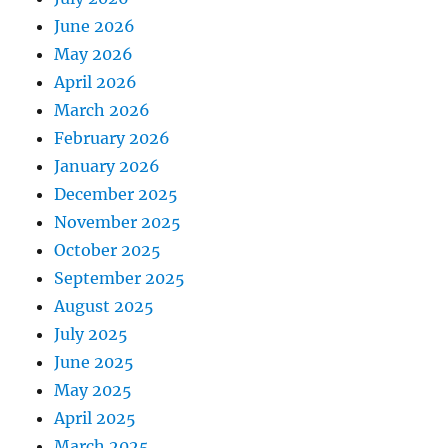
June 2026
May 2026
April 2026
March 2026
February 2026
January 2026
December 2025
November 2025
October 2025
September 2025
August 2025
July 2025
June 2025
May 2025
April 2025
March 2025