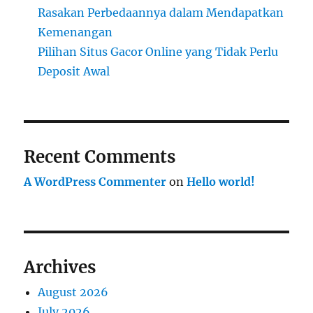
Rasakan Perbedaannya dalam Mendapatkan
Kemenangan
Pilihan Situs Gacor Online yang Tidak Perlu
Deposit Awal
Recent Comments
A WordPress Commenter
on
Hello world!
Archives
August 2026
July 2026