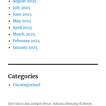
August 2025
July 2025
June 2025
May 2025
April 2025
March 2025
February 2025
January 2025
Categories
Uncategorized
Slot Gacor dan Jackpot Besar: Rahasia Menang di Mesin