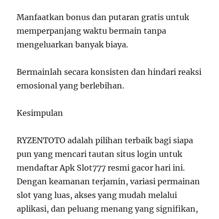
Manfaatkan bonus dan putaran gratis untuk
memperpanjang waktu bermain tanpa
mengeluarkan banyak biaya.
Bermainlah secara konsisten dan hindari reaksi
emosional yang berlebihan.
Kesimpulan
RYZENTOTO adalah pilihan terbaik bagi siapa
pun yang mencari tautan situs login untuk
mendaftar Apk Slot777 resmi gacor hari ini.
Dengan keamanan terjamin, variasi permainan
slot yang luas, akses yang mudah melalui
aplikasi, dan peluang menang yang signifikan,