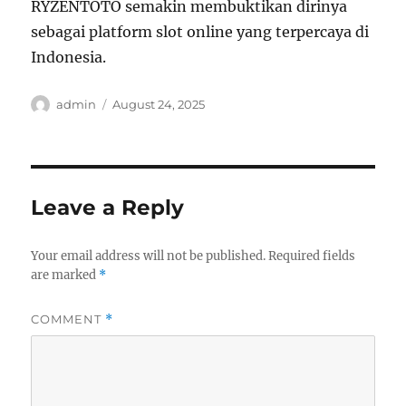
RYZENTOTO semakin membuktikan dirinya
sebagai platform slot online yang terpercaya di
Indonesia.
Author
Posted
admin
August 24, 2025
on
Leave a Reply
Your email address will not be published.
Required fields
are marked
*
COMMENT
*