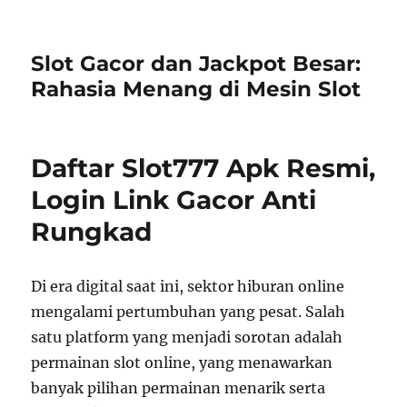
Slot Gacor dan Jackpot Besar:
Rahasia Menang di Mesin Slot
Daftar Slot777 Apk Resmi,
Login Link Gacor Anti
Rungkad
Di era digital saat ini, sektor hiburan online
mengalami pertumbuhan yang pesat. Salah
satu platform yang menjadi sorotan adalah
permainan slot online, yang menawarkan
banyak pilihan permainan menarik serta