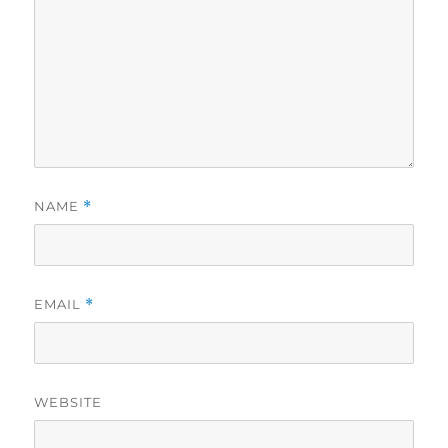
NAME
*
EMAIL
*
WEBSITE