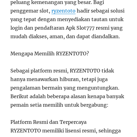
peluang kemenangan yang besar. Bagi
penggemar slot,
ryzentoto
hadir sebagai solusi
yang tepat dengan menyediakan tautan untuk
login dan pendaftaran Apk Slot777 resmi yang
mudah diakses, aman, dan dapat diandalkan.
Mengapa Memilih RYZENTOTO?
Sebagai platform resmi, RYZENTOTO tidak
hanya menawarkan hiburan, tetapi juga
pengalaman bermain yang menguntungkan.
Berikut adalah beberapa alasan kenapa banyak
pemain setia memilih untuk bergabung:
Platform Resmi dan Terpercaya
RYZENTOTO memiliki lisensi resmi, sehingga