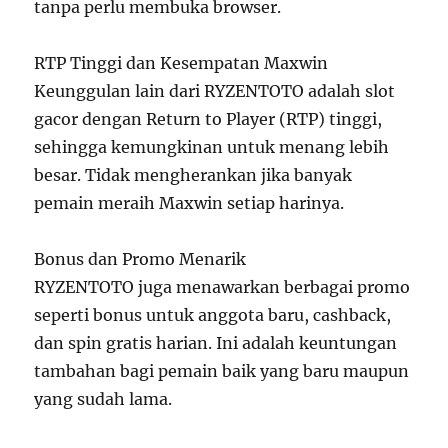
tanpa perlu membuka browser.
RTP Tinggi dan Kesempatan Maxwin
Keunggulan lain dari RYZENTOTO adalah slot
gacor dengan Return to Player (RTP) tinggi,
sehingga kemungkinan untuk menang lebih
besar. Tidak mengherankan jika banyak
pemain meraih Maxwin setiap harinya.
Bonus dan Promo Menarik
RYZENTOTO juga menawarkan berbagai promo
seperti bonus untuk anggota baru, cashback,
dan spin gratis harian. Ini adalah keuntungan
tambahan bagi pemain baik yang baru maupun
yang sudah lama.