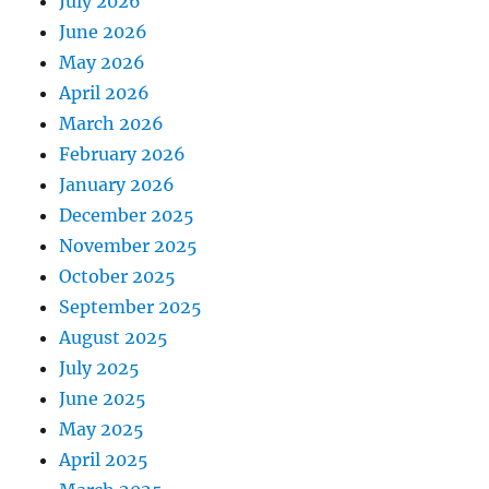
July 2026
June 2026
May 2026
April 2026
March 2026
February 2026
January 2026
December 2025
November 2025
October 2025
September 2025
August 2025
July 2025
June 2025
May 2025
April 2025