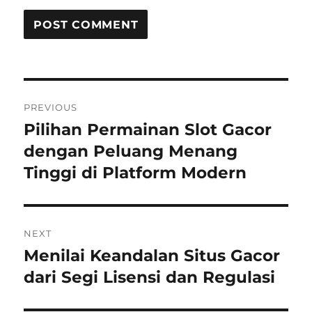
Post
PREVIOUS
navigation
Pilihan Permainan Slot Gacor
Previous
post:
dengan Peluang Menang
Tinggi di Platform Modern
NEXT
Menilai Keandalan Situs Gacor
Next
post:
dari Segi Lisensi dan Regulasi