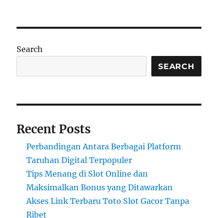
Search
SEARCH
Recent Posts
Perbandingan Antara Berbagai Platform
Taruhan Digital Terpopuler
Tips Menang di Slot Online dan
Maksimalkan Bonus yang Ditawarkan
Akses Link Terbaru Toto Slot Gacor Tanpa
Ribet